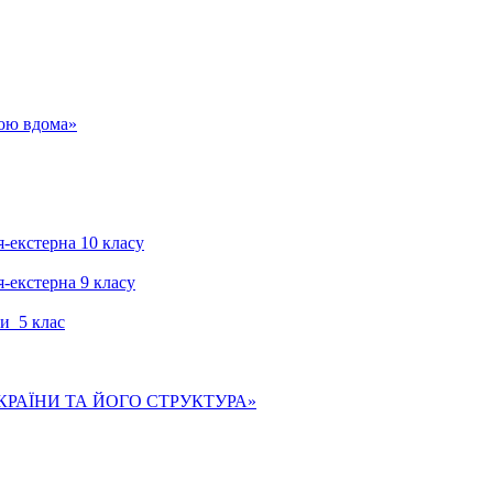
гою вдома»
я-екстерна 10 класу
я-екстерна 9 класу
и 5 клас
КРАЇНИ ТА ЙОГО СТРУКТУРА»