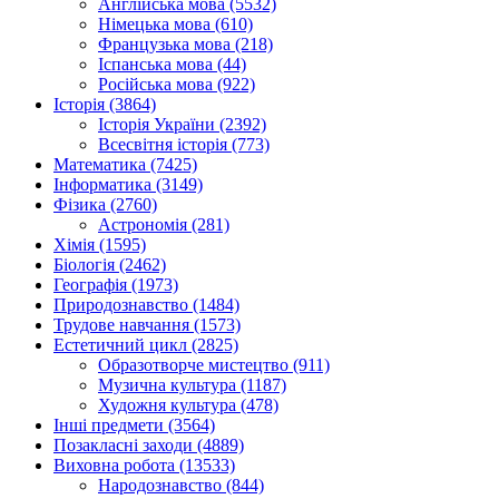
Англійська мова (5532)
Німецька мова (610)
Французька мова (218)
Іспанська мова (44)
Російська мова (922)
Історія (3864)
Історія України (2392)
Всесвітня історія (773)
Математика (7425)
Інформатика (3149)
Фізика (2760)
Астрономія (281)
Хімія (1595)
Біологія (2462)
Географія (1973)
Природознавство (1484)
Трудове навчання (1573)
Естетичний цикл (2825)
Образотворче мистецтво (911)
Музична культура (1187)
Художня культура (478)
Інші предмети (3564)
Позакласні заходи (4889)
Виховна робота (13533)
Народознавство (844)