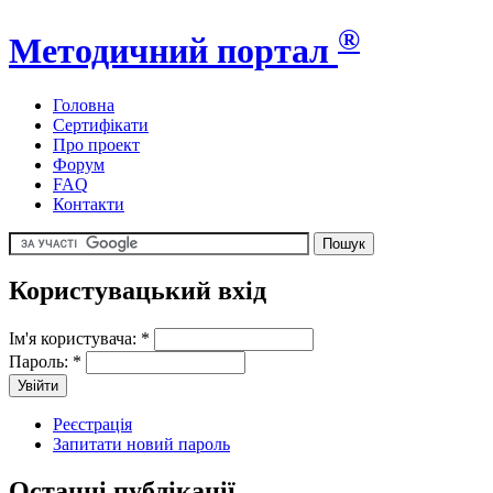
®
Методичний портал
Головна
Сертифікати
Про проект
Форум
FAQ
Контакти
Користувацький вхід
Ім'я користувача:
*
Пароль:
*
Реєстрація
Запитати новий пароль
Останні публікації