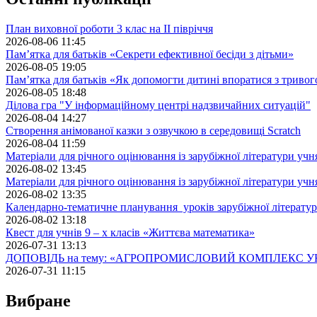
План виховної роботи 3 клас на II півріччя
2026-08-06 11:45
Пам’ятка для батьків «Секрети ефективної бесіди з дітьми»
2026-08-05 19:05
Пам’ятка для батьків «Як допомогти дитині впоратися з триво
2026-08-05 18:48
Ділова гра "У інформаційному центрі надзвичайних ситуацій"
2026-08-04 14:27
Створення анімованої казки з озвучкою в середовищі Scratch
2026-08-04 11:59
Матеріали для річного оцінювання із зарубіжної літератури учн
2026-08-02 13:45
Матеріали для річного оцінювання із зарубіжної літератури учн
2026-08-02 13:35
Календарно-тематичне планування уроків зарубіжної літератур
2026-08-02 13:18
Квест для учнів 9 – х класів «Життєва математика»
2026-07-31 13:13
ДОПОВІДЬ на тему: «АГРОПРОМИСЛОВИЙ КОМПЛЕКС У
2026-07-31 11:15
Вибране