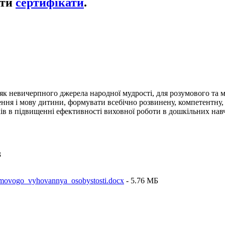
ати
сертифікати
.
 як невичерпного джерела народної мудрості, для розумового та
ння і мову дитини, формувати всебічно розвинену, компетентну, 
в в підвищенні ефективності виховної роботи в дошкільних навча
3
umovogo_vyhovannya_osobystosti.docx
- 5.76 MБ