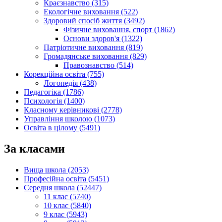
Краєзнавство (315)
Екологічне виховання (522)
Здоровий спосіб життя (3492)
Фізичне виховання, спорт (1862)
Основи здоров'я (1322)
Патріотичне виховання (819)
Громадянське виховання (829)
Правознавство (514)
Корекційна освіта (755)
Логопедія (438)
Педагогіка (1786)
Психологія (1400)
Класному керівникові (2778)
Управління школою (1073)
Освіта в цілому (5491)
За класами
Вища школа (2053)
Професійна освіта (5451)
Середня школа (52447)
11 клас (5740)
10 клас (5840)
9 клас (5943)