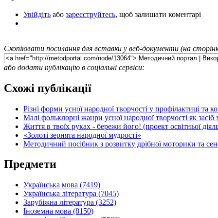
Увійдіть
або
зареєструйтесь
, щоб залишати коментарі
Скопіювати посилання для вставки у веб-документи (на сторінк
або додати публікацію в соціальні сервіси:
Схожі публікації
Різні форми усної народної творчості у профілактиці та к
Малі фольклорні жанри усної народної творчості як засі
Життя в твоїх руках - бережи його! (проект освітньої дія
«Золоті зернята народної мудрості»
Методичний посібник з розвитку дрібної моторики та сен
Предмети
Українська мова (7419)
Українська література (7045)
Зарубіжна література (3252)
Іноземна мова (8150)