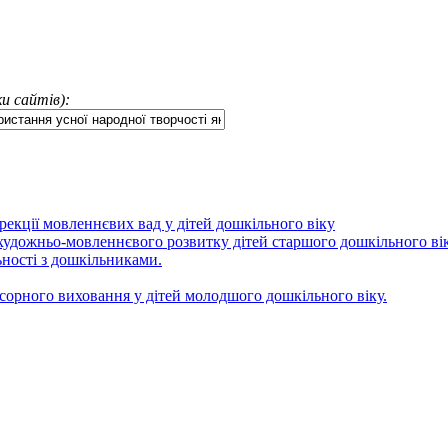
и сайтів):
орекції мовленнєвих вад у дітей дошкільного віку
б художньо-мовленнєвого розвитку дітей старшого дошкільного ві
льності з дошкільниками.
сорного виховання у дітей молодшого дошкільного віку.