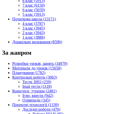
8 клас (5913)
7 клас (6150)
6 клас (5659)
5 клас (5913)
Початкова школа (23171)
4 клас (3787)
3 клас (3945)
2 клас (3943)
1 клас (3886)
Дошкільне виховання (8596)
За жанром
Розробки уроків, занять (34979)
Матеріали до уроків (15658)
Планування (1782)
Контрольні роботи (3063)
Тести ЗНО (259)
Інші тести (1118)
Конкурси, турніри (2481)
Ігри, квести (942)
Олімпіади (345)
Проектні технології (1339)
Дослідні роботи (476)
Роботи МАН (85)