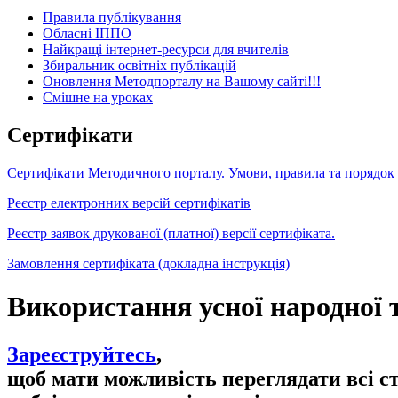
Правила публікування
Обласні ІППО
Найкращі інтернет-ресурси для вчителів
Збиральник освітніх публікацій
Оновлення Методпорталу на Вашому сайті!!!
Cмішне на уроках
Сертифікати
Сертифікати Методичного порталу. Умови, правила та порядок
Реєстр електронних версій сертифікатів
Реєстр заявок друкованої (платної) версії сертифіката.
Замовлення сертифіката (докладна інструкція)
Використання усної народної т
Зареєструйтесь
,
щоб мати можливість переглядати всі с