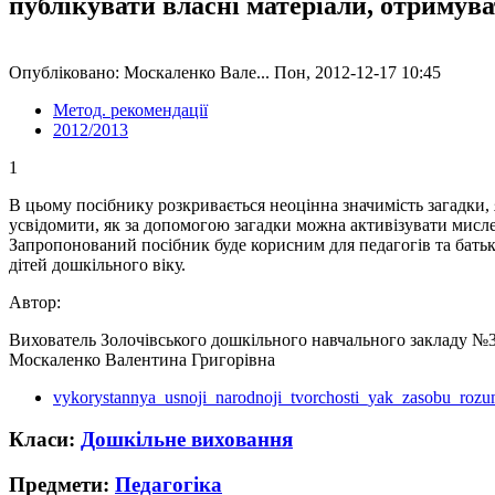
публікувати власні матеріали, отримув
Опубліковано: Москаленко Вале... Пон, 2012-12-17 10:45
Метод. рекомендації
2012/2013
1
В цьому посібнику розкривається неоцінна значимість загадки,
усвідомити, як за допомогою загадки можна активізувати мисле
Запропонований посібник буде корисним для педагогів та батькі
дітей дошкільного віку.
Автор:
Вихователь Золочівського дошкільного навчального закладу №
Москаленко Валентина Григорівна
vykorystannya_usnoji_narodnoji_tvorchosti_yak_zasobu_roz
Класи:
Дошкільне виховання
Предмети:
Педагогіка