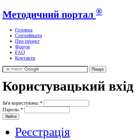
®
Методичний портал
Головна
Сертифікати
Про проект
Форум
FAQ
Контакти
Користувацький вхід
Ім'я користувача:
*
Пароль:
*
Реєстрація