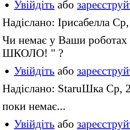
Увійдіть
або
зареєструй
Надіслано: Ірисабелла Ср,
Чи немає у Ваши робота
ШКОЛО! " ?
Увійдіть
або
зареєструй
Надіслано: StaruШка Ср, 2
поки немає...
Увійдіть
або
зареєструй