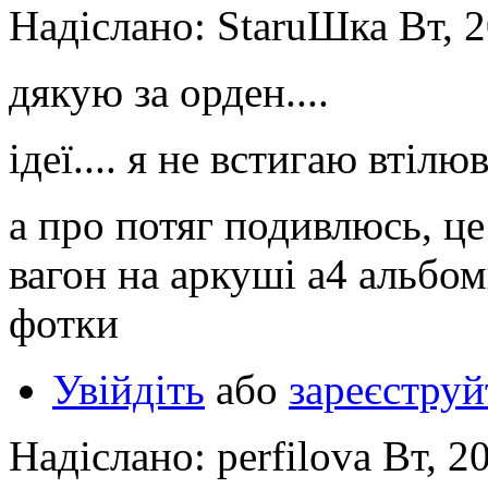
Надіслано: StaruШка Вт, 2
дякую за орден....
ідеї.... я не встигаю втілюв
а про потяг подивлюсь, ц
вагон на аркуші а4 альбом
фотки
Увійдіть
або
зареєструй
Надіслано: perfilova Вт, 2