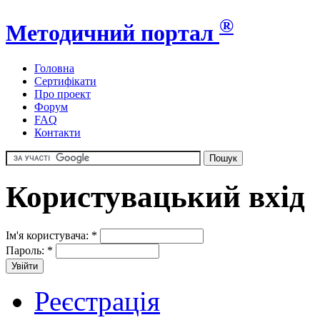
®
Методичний портал
Головна
Сертифікати
Про проект
Форум
FAQ
Контакти
Користувацький вхід
Ім'я користувача:
*
Пароль:
*
Реєстрація