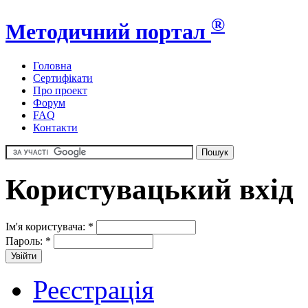
®
Методичний портал
Головна
Сертифікати
Про проект
Форум
FAQ
Контакти
Користувацький вхід
Ім'я користувача:
*
Пароль:
*
Реєстрація