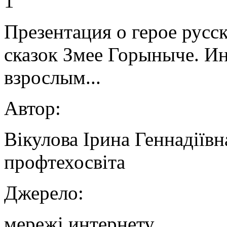
1
Презентация о герое русс
сказок Змее Горыныче. Ин
взрослым...
Автор:
Вікулова Ірина Геннадіївн
профтехосвіта
Джерело:
мережі интернету