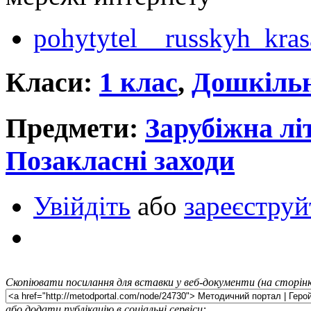
pohytytel__russkyh_kra
Класи:
1 клас
,
Дошкільн
Предмети:
Зарубіжна лі
Позакласні заходи
Увійдіть
або
зареєструй
Скопіювати посилання для вставки у веб-документи (на сторінк
або додати публікацію в соціальні сервіси: