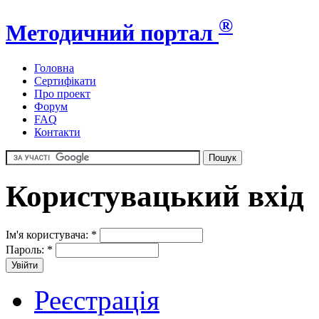
®
Методичний портал
Головна
Сертифікати
Про проект
Форум
FAQ
Контакти
Користувацький вхід
Ім'я користувача:
*
Пароль:
*
Реєстрація