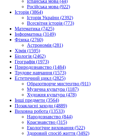
Іспанська мова (44)
Російська мова (922)
Історія (3864)
Історія України (2392)
Всесвітня історія (773)
Математика (7425)
Інформатика (3149)
Фізика (2760)
Астрономія (281)
Хімія (1595)
Біологія (2462)
Географія (1973)
Природознавство (1484)
Трудове навчання (1573)
Естетичний цикл (2825)
Образотворче мистецтво (911)
Музична культура (1187)
Художня культура (478)
Інші предмети (3564)
Позакласні заходи (4889)
Виховна робота (13533)
Народознавство (844)
Краєзнавство (315)
Екологічне виховання (522)
Здоровий спосіб життя (3492)