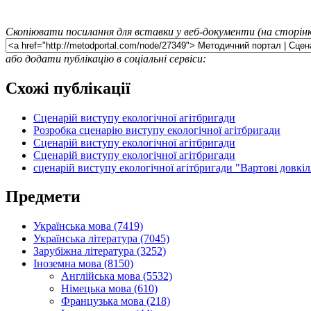
Скопіювати посилання для вставки у веб-документи (на сторінк
або додати публікацію в соціальні сервіси:
Схожі публікації
Сценарій виступу екологічної агітбригади
Розробка сценарію виступу екологічної агітбригади
Сценарій виступу екологічної агітбригади
Сценарій виступу екологічної агітбригади
сценарій виступу екологічної агітбригади "Вартові довкіл
Предмети
Українська мова (7419)
Українська література (7045)
Зарубіжна література (3252)
Іноземна мова (8150)
Англійська мова (5532)
Німецька мова (610)
Французька мова (218)