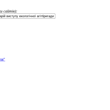
и сайтів):
ля"