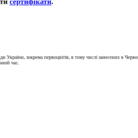
ати
сертифікати
.
и України, зокрема первоцвітів, в тому числі занесених в Черв
чний час.