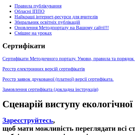
Правила публікування
Обласні ІППО
Найкращі інтернет-ресурси для вчителів
Збиральник освітніх публікацій
Оновлення Методпорталу на Вашому сайті!!!
Cмішне на уроках
Сертифікати
Сертифікати Методичного порталу. Умови, правила та порядок
Реєстр електронних версій сертифікатів
Реєстр заявок друкованої (платної) версії сертифіката.
Замовлення сертифіката (докладна інструкція)
Сценарій виступу екологічної
Зареєструйтесь
,
щоб мати можливість переглядати всі с