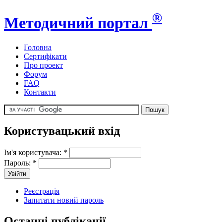
®
Методичний портал
Головна
Сертифікати
Про проект
Форум
FAQ
Контакти
Користувацький вхід
Ім'я користувача:
*
Пароль:
*
Реєстрація
Запитати новий пароль
Останні публікації