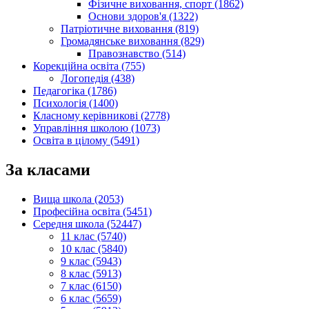
Фізичне виховання, спорт (1862)
Основи здоров'я (1322)
Патріотичне виховання (819)
Громадянське виховання (829)
Правознавство (514)
Корекційна освіта (755)
Логопедія (438)
Педагогіка (1786)
Психологія (1400)
Класному керівникові (2778)
Управління школою (1073)
Освіта в цілому (5491)
За класами
Вища школа (2053)
Професійна освіта (5451)
Середня школа (52447)
11 клас (5740)
10 клас (5840)
9 клас (5943)
8 клас (5913)
7 клас (6150)
6 клас (5659)