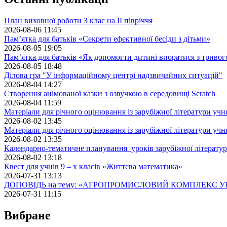
План виховної роботи 3 клас на II півріччя
2026-08-06 11:45
Пам’ятка для батьків «Секрети ефективної бесіди з дітьми»
2026-08-05 19:05
Пам’ятка для батьків «Як допомогти дитині впоратися з триво
2026-08-05 18:48
Ділова гра "У інформаційному центрі надзвичайних ситуацій"
2026-08-04 14:27
Створення анімованої казки з озвучкою в середовищі Scratch
2026-08-04 11:59
Матеріали для річного оцінювання із зарубіжної літератури учн
2026-08-02 13:45
Матеріали для річного оцінювання із зарубіжної літератури учн
2026-08-02 13:35
Календарно-тематичне планування уроків зарубіжної літератур
2026-08-02 13:18
Квест для учнів 9 – х класів «Життєва математика»
2026-07-31 13:13
ДОПОВІДЬ на тему: «АГРОПРОМИСЛОВИЙ КОМПЛЕКС У
2026-07-31 11:15
Вибране