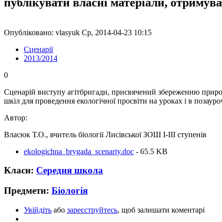
публікувати власні матеріали, отримув
Опубліковано: vlasyuk Ср, 2014-04-23 10:15
Сценарії
2013/2014
0
Сценарій виступу агітбригади, присвячений збереженню природ
шкіл для проведення екологічної просвіти на уроках і в позауро
Автор:
Власюк Т.О., вчитель біології Лисівської ЗОШ І-ІІІ ступенів
ekologichna_brygada_scenariy.doc
- 65.5 KB
Класи:
Середня школа
Предмети:
Біологія
Увійдіть
або
зареєструйтесь
, щоб залишати коментарі