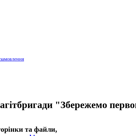
 замовлення
 агітбригади "Збережемо перво
торінки та файли,