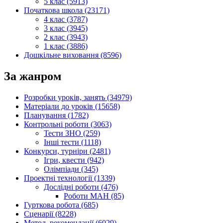
5 клас (5913)
Початкова школа (23171)
4 клас (3787)
3 клас (3945)
2 клас (3943)
1 клас (3886)
Дошкільне виховання (8596)
За жанром
Розробки уроків, занять (34979)
Матеріали до уроків (15658)
Планування (1782)
Контрольні роботи (3063)
Тести ЗНО (259)
Інші тести (1118)
Конкурси, турніри (2481)
Ігри, квести (942)
Олімпіади (345)
Проектні технології (1339)
Дослідні роботи (476)
Роботи МАН (85)
Гурткова робота (685)
Сценарії (8228)
Метод. рекомендації (6029)