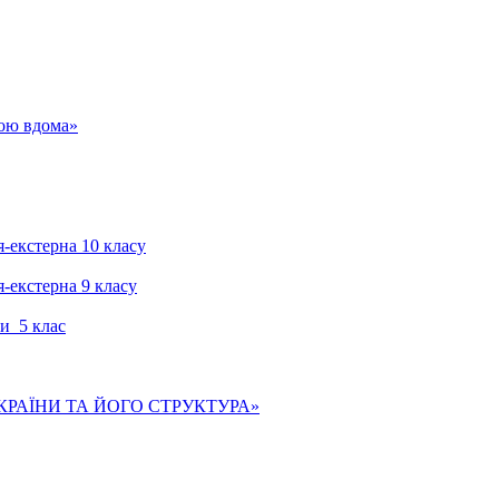
гою вдома»
я-екстерна 10 класу
я-екстерна 9 класу
и 5 клас
КРАЇНИ ТА ЙОГО СТРУКТУРА»