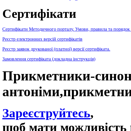
Сертифікати
Сертифікати Методичного порталу. Умови, правила та порядок
Реєстр електронних версій сертифікатів
Реєстр заявок друкованої (платної) версії сертифіката.
Замовлення сертифіката (докладна інструкція)
Прикметники-синон
антоніми,прикметни
Зареєструйтесь
,
щоб мати можливість 