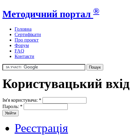
®
Методичний портал
Головна
Сертифікати
Про проект
Форум
FAQ
Контакти
Користувацький вхід
Ім'я користувача:
*
Пароль:
*
Реєстрація