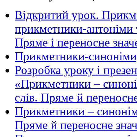
Відкритий урок. Прикм
прикметники-антоніми 
Пряме і переносне знач
Прикметники-синоніми,
Розробка уроку і презен
«Прикметники – синонім
слів. Пряме й переносн
Прикметники – синонім
Пряме й переносне зна