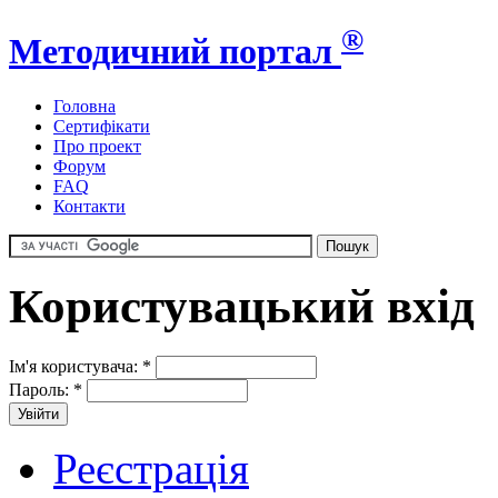
®
Методичний портал
Головна
Сертифікати
Про проект
Форум
FAQ
Контакти
Користувацький вхід
Ім'я користувача:
*
Пароль:
*
Реєстрація