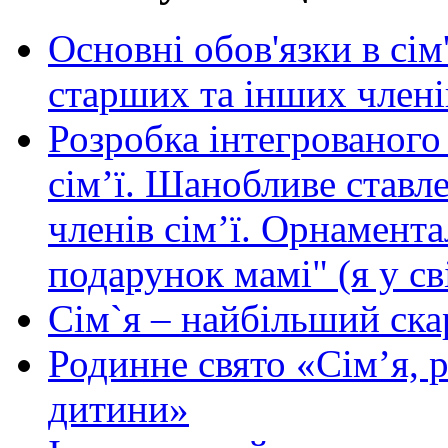
Основні обов'язки в сі
старших та інших членів
Розробка інтегрованого
сім’ї. Шанобливе ставл
членів сім’ї. Орнамента
подарунок мамі" (я у сві
Сім`я – найбільший ска
Родинне свято «Сім’я, 
дитини»