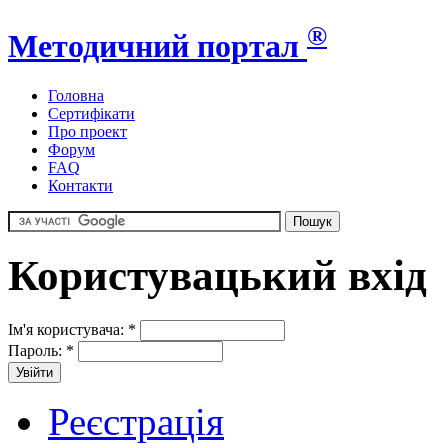
®
Методичний портал
Головна
Сертифікати
Про проект
Форум
FAQ
Контакти
Користувацький вхід
Ім'я користувача:
*
Пароль:
*
Реєстрація