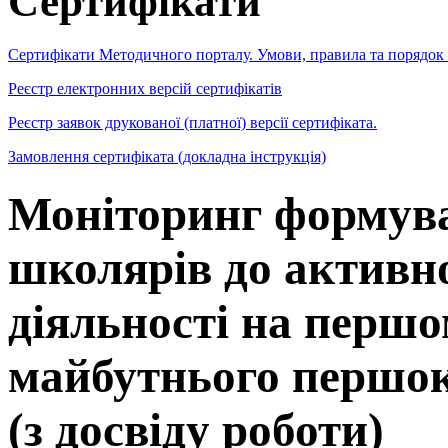
Сертифікати
Сертифікати Методичного порталу. Умови, правила та порядок
Реєстр електронних версій сертифікатів
Реєстр заявок друкованої (платної) версії сертифіката.
Замовлення сертифіката (докладна інструкція)
Моніторинг формув
школярів до активно
діяльності на перш
майбутнього першок
(з досвіду роботи)