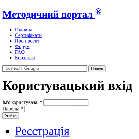
®
Методичний портал
Головна
Сертифікати
Про проект
Форум
FAQ
Контакти
Користувацький вхід
Ім'я користувача:
*
Пароль:
*
Реєстрація