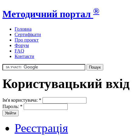
®
Методичний портал
Головна
Сертифікати
Про проект
Форум
FAQ
Контакти
Користувацький вхід
Ім'я користувача:
*
Пароль:
*
Реєстрація