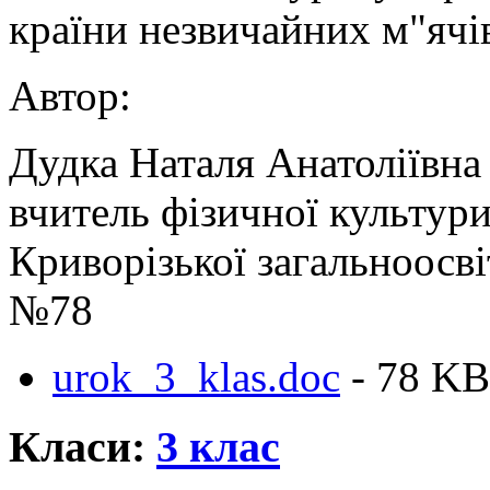
країни незвичайних м"ячі
Автор:
Дудка Наталя Анатоліївна
вчитель фізичної культур
Криворізької загальноосвіт
№78
urok_3_klas.doc
- 78 KB
Класи:
3 клас