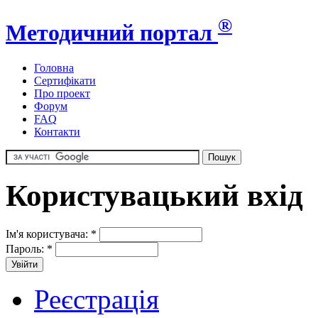
®
Методичний портал
Головна
Сертифікати
Про проект
Форум
FAQ
Контакти
Користувацький вхід
Ім'я користувача:
*
Пароль:
*
Реєстрація