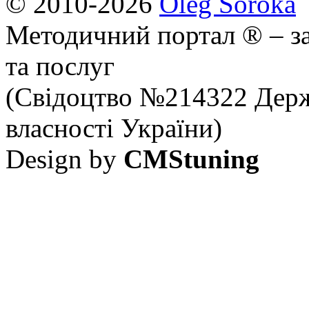
© 2010-2026
Oleg Soroka
Методичний портал ® – за
та послуг
(Свідоцтво №214322 Держ
власності України)
Design by
CMStuning