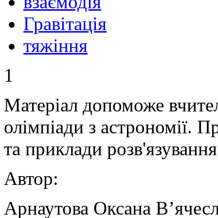
взаємодія
Гравітація
тяжіння
1
Матеріал допоможе вчител
олімпіади з астрономії. П
та приклади розв'язування
Автор:
Арнаутова Оксана В’ячесл