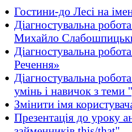
Гостини-до Лесі на іме
Діагностувальна робота
Михайло Слабошпицьк
Діагностувальна робота
Речення»
Діагностувальна робота 
умінь і навичок з теми 
Змінити імя користувача
Презентація до уроку а
займенників this/that"