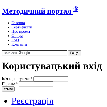
®
Методичний портал
Головна
Сертифікати
Про проект
Форум
FAQ
Контакти
Користувацький вхід
Ім'я користувача:
*
Пароль:
*
Реєстрація