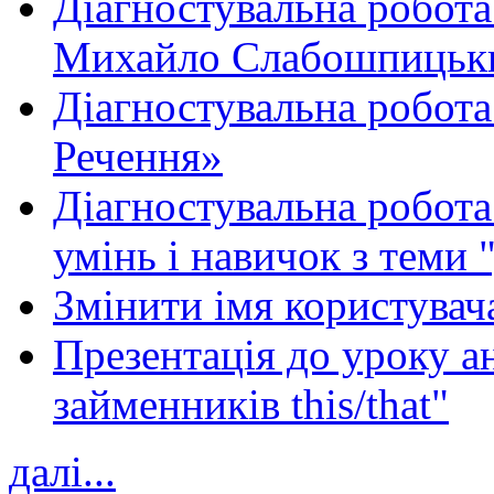
Діагностувальна робота
Михайло Слабошпицьк
Діагностувальна робота
Речення»
Діагностувальна робота 
умінь і навичок з теми 
Змінити імя користувача
Презентація до уроку а
займенників this/that"
далі...