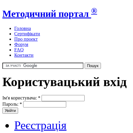
®
Методичний портал
Головна
Сертифікати
Про проект
Форум
FAQ
Контакти
Користувацький вхід
Ім'я користувача:
*
Пароль:
*
Реєстрація