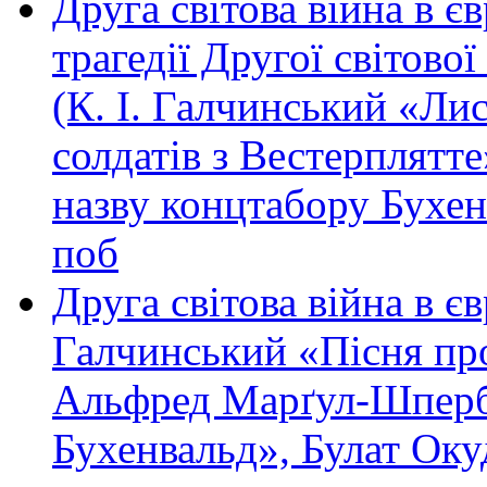
Друга світова війна в є
трагедії Другої світово
(К. І. Галчинський «Ли
солдатів з Вестерплятт
назву концтабору Бухе
поб
Друга світова війна в є
Галчинський «Пісня про
Альфред Марґул-Шперб
Бухенвальд», Булат Оку