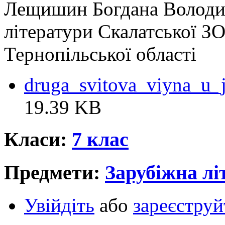
Лещишин Богдана Володим
літератури Скалатської ЗО
Тернопільської області
druga_svitova_viyna_u_j
19.39 KB
Класи:
7 клас
Предмети:
Зарубіжна лі
Увійдіть
або
зареєструй