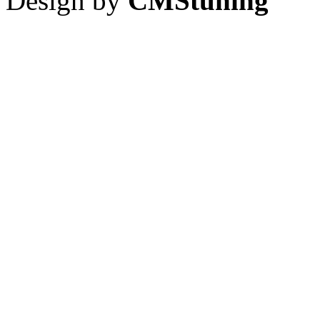
Design by
CMStuning