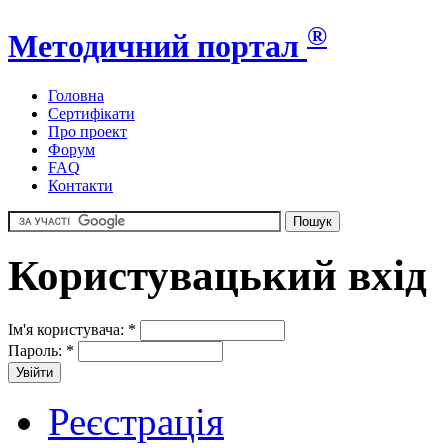
®
Методичний портал
Головна
Сертифікати
Про проект
Форум
FAQ
Контакти
Користувацький вхід
Ім'я користувача:
*
Пароль:
*
Реєстрація