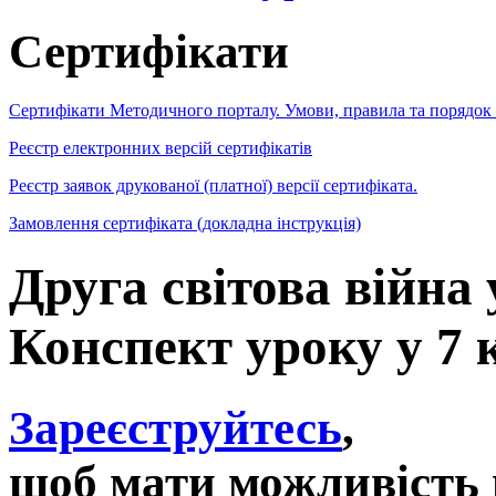
Сертифікати
Сертифікати Методичного порталу. Умови, правила та порядок
Реєстр електронних версій сертифікатів
Реєстр заявок друкованої (платної) версії сертифіката.
Замовлення сертифіката (докладна інструкція)
Друга світова війна 
Конспект уроку у 7 
Зареєструйтесь
,
щоб мати можливість 