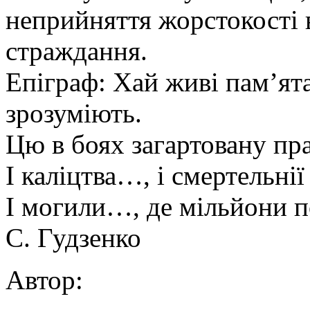
неприйняття жорстокості в
страждання.
Епіграф: Хай живі пам’ят
зрозуміють.
Цю в боях загартовану пра
І каліцтва…, і смертельнії
І могили…, де мільйони п
С. Гудзенко
Автор: