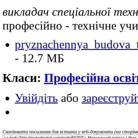
викладач спеціальної техн
професійно - технічне уч
pryznachennya_budova_t
- 12.7 MБ
Класи:
Професійна осві
Увійдіть
або
зареєструй
Скопіювати посилання для вставки у веб-документи (на сторінк