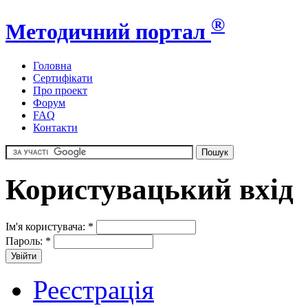
®
Методичний портал
Головна
Сертифікати
Про проект
Форум
FAQ
Контакти
Користувацький вхід
Ім'я користувача:
*
Пароль:
*
Реєстрація