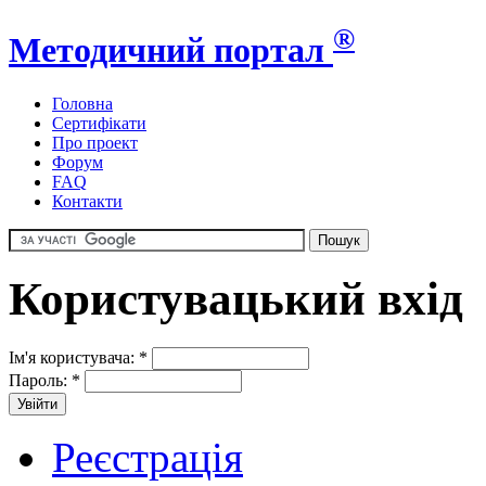
®
Методичний портал
Головна
Сертифікати
Про проект
Форум
FAQ
Контакти
Користувацький вхід
Ім'я користувача:
*
Пароль:
*
Реєстрація