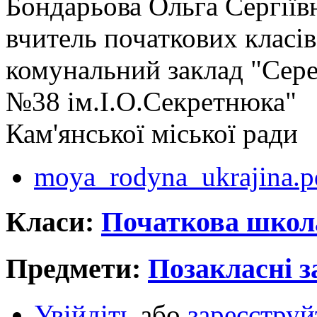
Бондарьова Ольга Сергіїв
вчитель початкових класів
комунальний заклад "Сере
№38 ім.І.О.Секретнюка"
Кам'янської міської ради
moya_rodyna_ukrajina.p
Класи:
Початкова школ
Предмети:
Позакласні з
Увійдіть
або
зареєструй