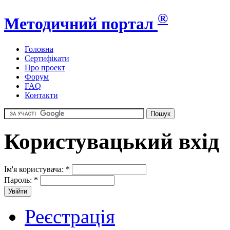
®
Методичний портал
Головна
Сертифікати
Про проект
Форум
FAQ
Контакти
Користувацький вхід
Ім'я користувача:
*
Пароль:
*
Реєстрація