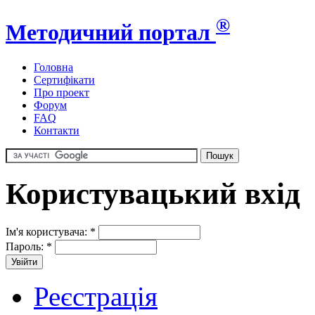
®
Методичний портал
Головна
Сертифікати
Про проект
Форум
FAQ
Контакти
Користувацький вхід
Ім'я користувача:
*
Пароль:
*
Реєстрація