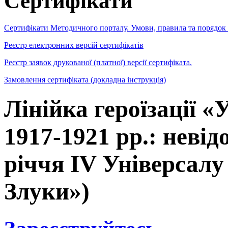
Сертифікати
Сертифікати Методичного порталу. Умови, правила та порядок
Реєстр електронних версій сертифікатів
Реєстр заявок друкованої (платної) версії сертифіката.
Замовлення сертифіката (докладна інструкція)
Лінійка героїзації 
1917-1921 рр.: невідо
річчя ІV Універсалу
Злуки»)