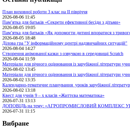
План виховної роботи 3 клас на II півріччя
2026-08-06 11:45
Пам’ятка для батьків «Секрети ефективної бесіди з дітьми»
2026-08-05 19:05
Пам’ятка для батьків «Як допомогти дитині впоратися з триво
2026-08-05 18:48
Ділова гра "У інформаційному центрі надзвичайних ситуацій"
2026-08-04 14:27
Створення анімованої казки з озвучкою в середовищі Scratch
2026-08-04 11:59
Матеріали для річного оцінювання із зарубіжної літератури учн
2026-08-02 13:45
Матеріали для річного оцінювання із зарубіжної літератури учн
2026-08-02 13:35
Календарно-тематичне планування уроків зарубіжної літератур
2026-08-02 13:18
Квест для учнів 9 – х класів «Життєва математика»
2026-07-31 13:13
ДОПОВІДЬ на тему: «АГРОПРОМИСЛОВИЙ КОМПЛЕКС У
2026-07-31 11:15
Вибране