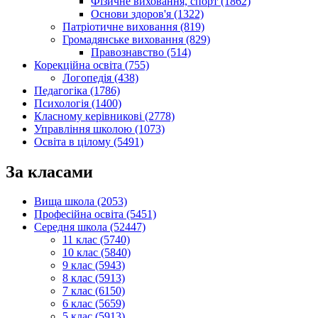
Фізичне виховання, спорт (1862)
Основи здоров'я (1322)
Патріотичне виховання (819)
Громадянське виховання (829)
Правознавство (514)
Корекційна освіта (755)
Логопедія (438)
Педагогіка (1786)
Психологія (1400)
Класному керівникові (2778)
Управління школою (1073)
Освіта в цілому (5491)
За класами
Вища школа (2053)
Професійна освіта (5451)
Середня школа (52447)
11 клас (5740)
10 клас (5840)
9 клас (5943)
8 клас (5913)
7 клас (6150)
6 клас (5659)
5 клас (5913)