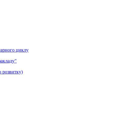
тарного циклу
закладу"
о розвитку)