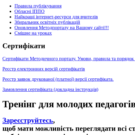
Правила публікування
Обласні ІППО
Найкращі інтернет-ресурси для вчителів
Збиральник освітніх публікацій
Оновлення Методпорталу на Вашому сайті!!!
Cмішне на уроках
Сертифікати
Сертифікати Методичного порталу. Умови, правила та порядок
Реєстр електронних версій сертифікатів
Реєстр заявок друкованої (платної) версії сертифіката.
Замовлення сертифіката (докладна інструкція)
Тренінг для молодих педагогі
Зареєструйтесь
,
щоб мати можливість переглядати всі с