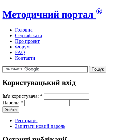
®
Методичний портал
Головна
Сертифікати
Про проект
Форум
FAQ
Контакти
Користувацький вхід
Ім'я користувача:
*
Пароль:
*
Реєстрація
Запитати новий пароль
Останні публікації