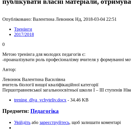
публікувати власні матеріали, отримув
Опубліковано: Валентина Левонюк Нд, 2018-03-04 22:51
Тренінги
2017/2018
0
Метою тренінга для молодих педагогів є:
-проаналізувати роль професіоналізму вчителя у формуванні моти
Автор:
Левонюк Валентина Василівна
вчитель біології вищої кваліфікаційної категорії
Першотравневської загальноосвітньої школи І – ІІІ ступенів Ні
trening_dlya_vchyteliv.docx
- 34.46 KB
Предмети:
Педагогіка
Увійдіть
або
зареєструйтесь
, щоб залишати коментарі