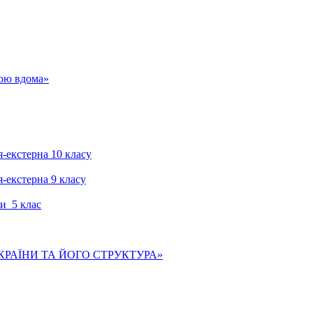
гою вдома»
я-екстерна 10 класу
я-екстерна 9 класу
и 5 клас
КРАЇНИ ТА ЙОГО СТРУКТУРА»