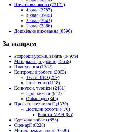
Початкова школа (23171)
4 клас (3787)
3 клас (3945)
2 клас (3943)
1 клас (3886)
Дошкільне виховання (8596)
За жанром
Розробки уроків, занять (34979)
Матеріали до уроків (15658)
Планування (1782)
Контрольні роботи (3063)
Тести ЗНО (259)
Інші тести (1118)
Конкурси, турніри (2481)
Ігри, квести (942)
Олімпіади (345)
Проектні технології (1339)
Дослідні роботи (476)
Роботи МАН (85)
Гурткова робота (685)
Сценарії (8228)
Метод. рекомендації (6029)