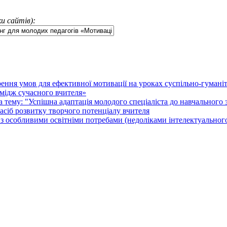
и сайтів):
ення умов для ефективної мотивації на уроках суспільно-гумані
Імідж сучасного вчителя»
 тему: "Успішна адаптація молодого спеціаліста до навчального 
асіб розвитку творчого потенціалу вчителя
 з особливими освітніми потребами (недоліками інтелектуальног