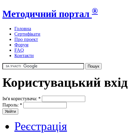
®
Методичний портал
Головна
Сертифікати
Про проект
Форум
FAQ
Контакти
Користувацький вхід
Ім'я користувача:
*
Пароль:
*
Реєстрація