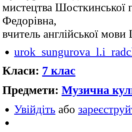
мистецтва Шосткинської гі
Федорівна,
вчитель англійської мови 
urok_sungurova_l.i_radc
Класи:
7 клас
Предмети:
Музична кул
Увійдіть
або
зареєструй