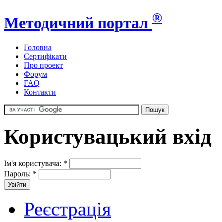
®
Методичний портал
Головна
Сертифікати
Про проект
Форум
FAQ
Контакти
Користувацький вхід
Ім'я користувача:
*
Пароль:
*
Реєстрація