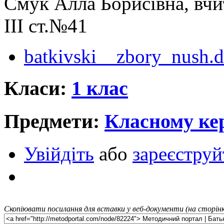
Смук Алла Борисівна, вчи
ІІІ ст.№41
batkivski__zbory_nush.
Класи:
1 клас
Предмети:
Класному ке
Увійдіть
або
зареєструй
Скопіювати посилання для вставки у веб-документи (на сторінк