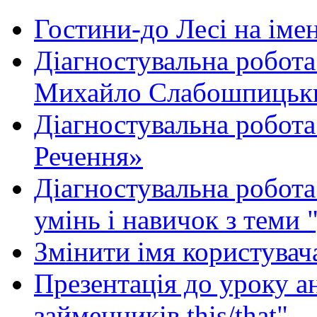
Гостини-до Лесі на іме
Діагностувальна робота
Михайло Слабошпицьк
Діагностувальна робота
Речення»
Діагностувальна робота 
умінь і навичок з теми 
Змінити імя користувача
Презентація до уроку а
займенників this/that"