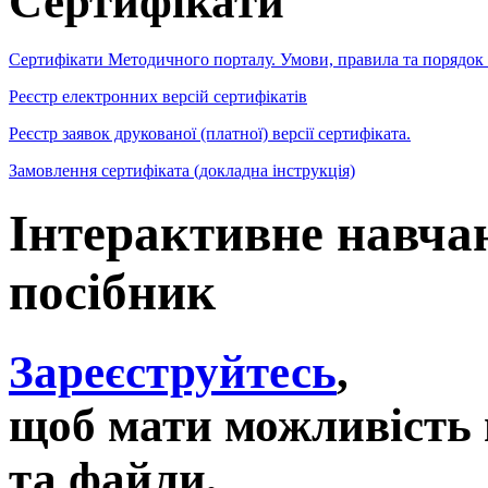
Сертифікати
Сертифікати Методичного порталу. Умови, правила та порядок
Реєстр електронних версій сертифікатів
Реєстр заявок друкованої (платної) версії сертифіката.
Замовлення сертифіката (докладна інструкція)
Інтерактивне навч
посібник
Зареєструйтесь
,
щоб мати можливість 
та файли,