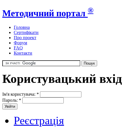
®
Методичний портал
Головна
Сертифікати
Про проект
Форум
FAQ
Контакти
Користувацький вхід
Ім'я користувача:
*
Пароль:
*
Реєстрація