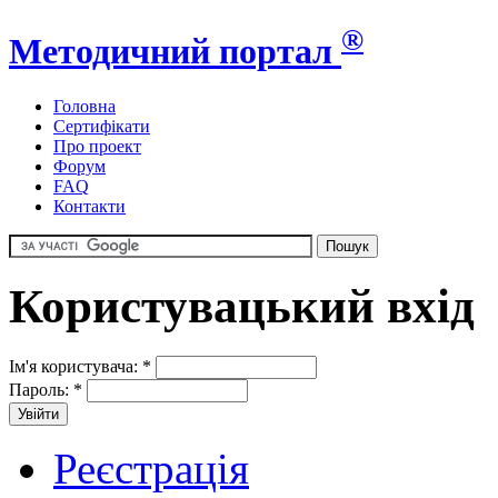
®
Методичний портал
Головна
Сертифікати
Про проект
Форум
FAQ
Контакти
Користувацький вхід
Ім'я користувача:
*
Пароль:
*
Реєстрація