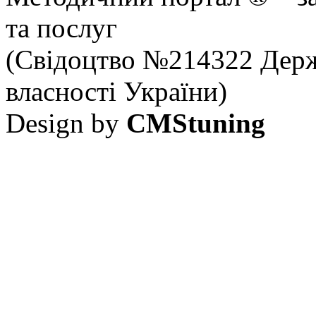
та послуг
(Свідоцтво №214322 Держ
власності України)
Design by
CMStuning