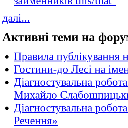
займенників this/that"
далі...
Активні теми на фору
Правила публікування 
Гостини-до Лесі на іме
Діагностувальна робота
Михайло Слабошпицьк
Діагностувальна робота
Речення»