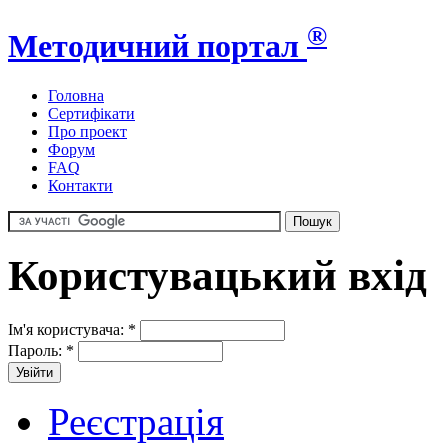
®
Методичний портал
Головна
Сертифікати
Про проект
Форум
FAQ
Контакти
Користувацький вхід
Ім'я користувача:
*
Пароль:
*
Реєстрація