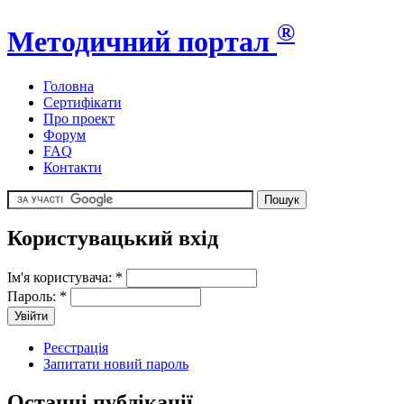
®
Методичний портал
Головна
Сертифікати
Про проект
Форум
FAQ
Контакти
Користувацький вхід
Ім'я користувача:
*
Пароль:
*
Реєстрація
Запитати новий пароль
Останні публікації