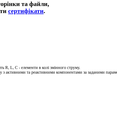
торінки та файли,
ати
сертифікати
.
ь R, L, C - елементи в колі змінного струму.
му з активними та реактивними компонентами за заданими парам