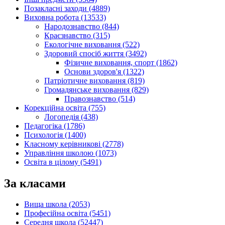
Позакласні заходи (4889)
Виховна робота (13533)
Народознавство (844)
Краєзнавство (315)
Екологічне виховання (522)
Здоровий спосіб життя (3492)
Фізичне виховання, спорт (1862)
Основи здоров'я (1322)
Патріотичне виховання (819)
Громадянське виховання (829)
Правознавство (514)
Корекційна освіта (755)
Логопедія (438)
Педагогіка (1786)
Психологія (1400)
Класному керівникові (2778)
Управління школою (1073)
Освіта в цілому (5491)
За класами
Вища школа (2053)
Професійна освіта (5451)
Середня школа (52447)