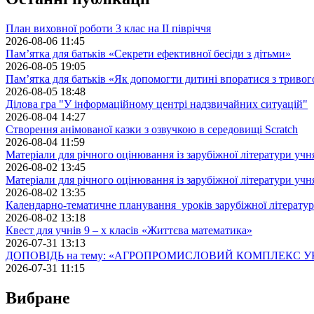
План виховної роботи 3 клас на II півріччя
2026-08-06 11:45
Пам’ятка для батьків «Секрети ефективної бесіди з дітьми»
2026-08-05 19:05
Пам’ятка для батьків «Як допомогти дитині впоратися з триво
2026-08-05 18:48
Ділова гра "У інформаційному центрі надзвичайних ситуацій"
2026-08-04 14:27
Створення анімованої казки з озвучкою в середовищі Scratch
2026-08-04 11:59
Матеріали для річного оцінювання із зарубіжної літератури учн
2026-08-02 13:45
Матеріали для річного оцінювання із зарубіжної літератури учн
2026-08-02 13:35
Календарно-тематичне планування уроків зарубіжної літератур
2026-08-02 13:18
Квест для учнів 9 – х класів «Життєва математика»
2026-07-31 13:13
ДОПОВІДЬ на тему: «АГРОПРОМИСЛОВИЙ КОМПЛЕКС У
2026-07-31 11:15
Вибране