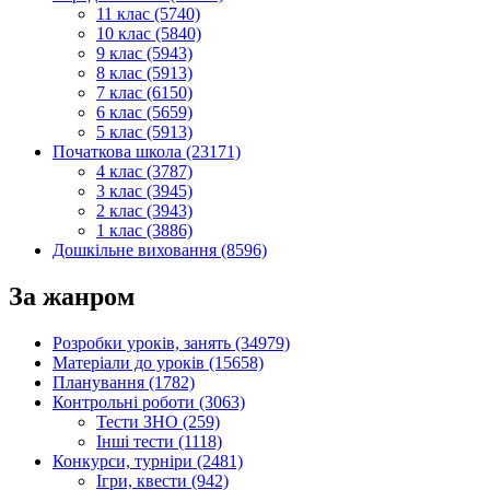
11 клас (5740)
10 клас (5840)
9 клас (5943)
8 клас (5913)
7 клас (6150)
6 клас (5659)
5 клас (5913)
Початкова школа (23171)
4 клас (3787)
3 клас (3945)
2 клас (3943)
1 клас (3886)
Дошкільне виховання (8596)
За жанром
Розробки уроків, занять (34979)
Матеріали до уроків (15658)
Планування (1782)
Контрольні роботи (3063)
Тести ЗНО (259)
Інші тести (1118)
Конкурси, турніри (2481)
Ігри, квести (942)