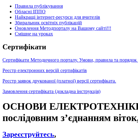
Правила публікування
Обласні ІППО
Найкращі інтернет-ресурси для вчителів
Збиральник освітніх публікацій
Оновлення Методпорталу на Вашому сайті!!!
Cмішне на уроках
Сертифікати
Сертифікати Методичного порталу. Умови, правила та порядок
Реєстр електронних версій сертифікатів
Реєстр заявок друкованої (платної) версії сертифіката.
Замовлення сертифіката (докладна інструкція)
ОСНОВИ ЕЛЕКТРОТЕХНІКИ П
послідовним з’єднанням віток,
Зареєструйтесь
,