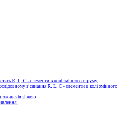
R, L, C - елементи в колі змінного струму.
вному з’єднання R, L, C - елементи в колі змінного
оживачів зіркою
ивлення.