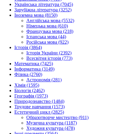
Українська література (7045)
Зарубіжна література (3252)
Іноземна мова (8150)
Англійська мова (5532)
Німецька мова (610)
Французька мова (218)
Іспанська мова (44)
Російська мова (922)
Історія (3864)
Історія України (2392)
Всесвітня історія (773)
Математика (7425)
Інформатика (3149)
Фізика (2760)
Астрономія (281)
Хімія (1595)
Біологія (2462)
Географія (1973)
Природознавство (1484)
Трудове навчання (1573)
Естетичний цикл (2825)
Образотворче мистецтво (911)
Музична культура (1187)
Художня культура (478)
Інші предмети (3564)