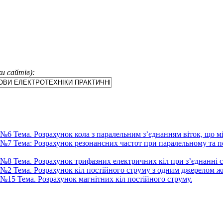
и сайтів):
зрахунок кола з паралельним з’єднанням віток, що містять 
озрахунок резонансних частот при паралельному та послідо
 Розрахунок трифазних електричних кіл при з’єднанні сп
. Розрахунок кіл постійного струму з одним джерелом ж
а. Розрахунок магнітних кіл постійного струму.