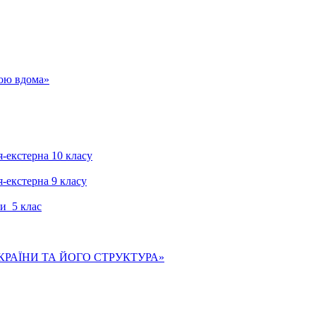
гою вдома»
я-екстерна 10 класу
я-екстерна 9 класу
и 5 клас
КРАЇНИ ТА ЙОГО СТРУКТУРА»