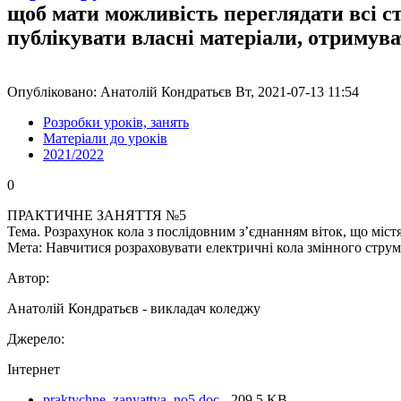
щоб мати можливість переглядати всі с
публікувати власні матеріали, отримув
Опубліковано: Анатолій Кондратьєв Вт, 2021-07-13 11:54
Розробки уроків, занять
Матеріали до уроків
2021/2022
0
ПРАКТИЧНЕ ЗАНЯТТЯ №5
Тема. Розрахунок кола з послідовним з’єднанням віток, що містят
Мета: Навчитися розраховувати електричні кола змінного стру
Автор:
Анатолій Кондратьєв - викладач коледжу
Джерело:
Інтернет
praktychne_zanyattya_no5.doc
- 209.5 KB