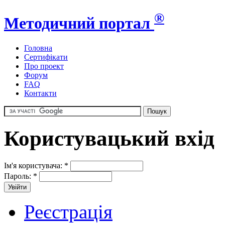
®
Методичний портал
Головна
Сертифікати
Про проект
Форум
FAQ
Контакти
Користувацький вхід
Ім'я користувача:
*
Пароль:
*
Реєстрація