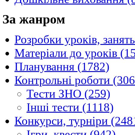
За жанром
Розробки уроків, занять
Матеріали до уроків (1
Планування (1782)
Контрольні роботи (306
Тести ЗНО (259)
Інші тести (1118)
Конкурси, турніри (248
Ігри, квести (942)