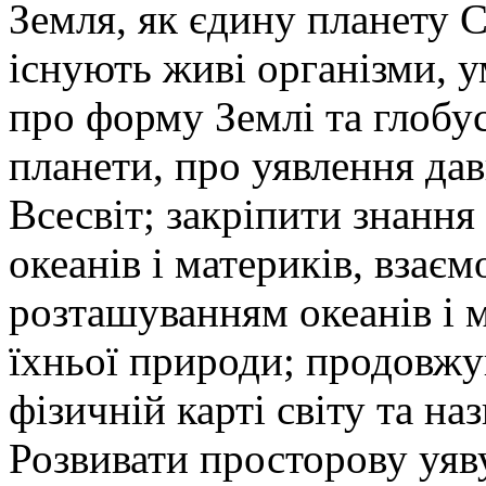
Земля, як єдину планету С
існують живі організми, у
про форму Землі та глобу
планети, про уявлення да
Всесвіт; закріпити знанн
океанів і материків, взає
розташуванням океанів і 
їхньої природи; продовжу
фізичній карті світу та на
Розвивати просторову уяв