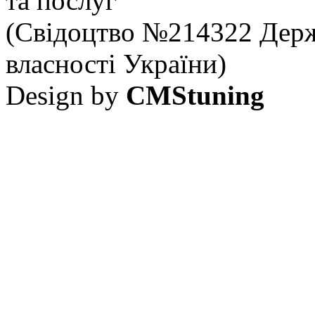
та послуг
(Свідоцтво №214322 Держ
власності України)
Design by
CMStuning