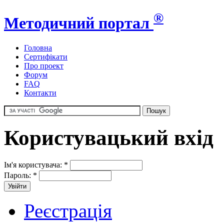
®
Методичний портал
Головна
Сертифікати
Про проект
Форум
FAQ
Контакти
Користувацький вхід
Ім'я користувача:
*
Пароль:
*
Реєстрація