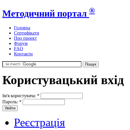
®
Методичний портал
Головна
Сертифікати
Про проект
Форум
FAQ
Контакти
Користувацький вхід
Ім'я користувача:
*
Пароль:
*
Реєстрація