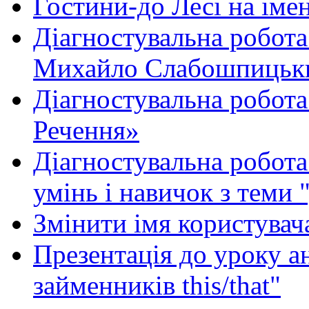
Гостини-до Лесі на іме
Діагностувальна робота
Михайло Слабошпицьк
Діагностувальна робота
Речення»
Діагностувальна робота 
умінь і навичок з теми 
Змінити імя користувача
Презентація до уроку а
займенників this/that"