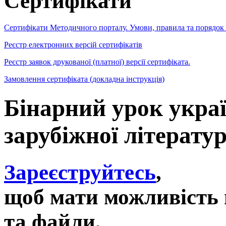
Сертифікати
Сертифікати Методичного порталу. Умови, правила та порядок
Реєстр електронних версій сертифікатів
Реєстр заявок друкованої (платної) версії сертифіката.
Замовлення сертифіката (докладна інструкція)
Бінарний урок украї
зарубіжної літерату
Зареєструйтесь
,
щоб мати можливість 
та файли,