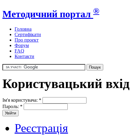
®
Методичний портал
Головна
Сертифікати
Про проект
Форум
FAQ
Контакти
Користувацький вхід
Ім'я користувача:
*
Пароль:
*
Реєстрація