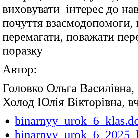
виховувати інтерес до нав
почуття взаємодопомоги, п
перемагати, поважати пер
поразку
Автор:
Головко Ольга Василівна, 
Холод Юлія Вікторівна, вч
binarnyy_urok_6_klas.d
binarnyy_urok_6_2025_k