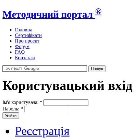
®
Методичний портал
Головна
Сертифікати
Про проект
Форум
FAQ
Контакти
Користувацький вхід
Ім'я користувача:
*
Пароль:
*
Реєстрація