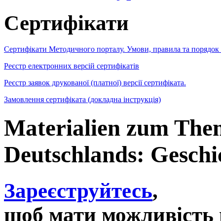
Сертифікати
Сертифікати Методичного порталу. Умови, правила та порядок
Реєстр електронних версій сертифікатів
Реєстр заявок друкованої (платної) версії сертифіката.
Замовлення сертифіката (докладна інструкція)
Materialien zum The
Deutschlands: Geschi
Зареєструйтесь
,
щоб мати можливість 