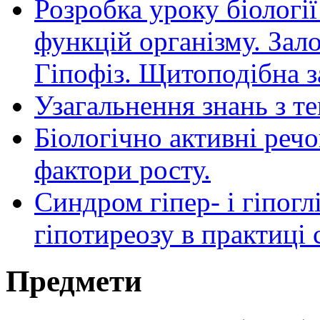
Розробка уроку біології
функцій організму. Зало
Гіпофіз. Щитоподібна з
Узагальнення знань з 
Біологічно активні реч
фактори росту.
Синдром гіпер- і гіпогл
гіпотиреозу в практиці
Предмети