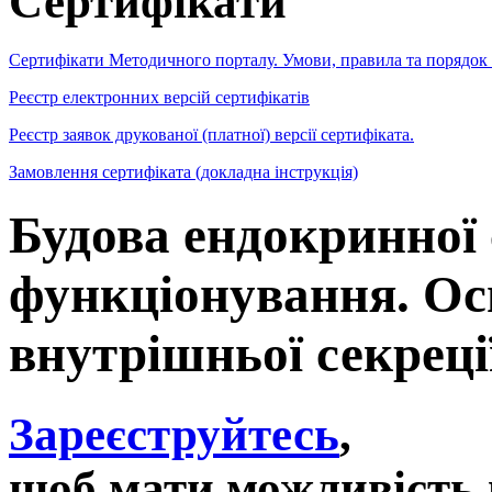
Сертифікати
Сертифікати Методичного порталу. Умови, правила та порядок
Реєстр електронних версій сертифікатів
Реєстр заявок друкованої (платної) версії сертифіката.
Замовлення сертифіката (докладна інструкція)
Будова ендокринної с
функціонування. Ос
внутрішньої секреці
Зареєструйтесь
,
щоб мати можливість 