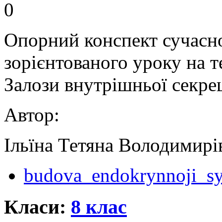
0
Опорний конспект сучасн
зорієнтованого уроку на 
Залози внутрішньої секрец
Автор:
Ільїна Тетяна Володимирі
budova_endokrynnoji_sy
Класи:
8 клас