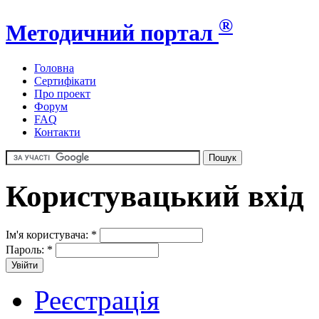
®
Методичний портал
Головна
Сертифікати
Про проект
Форум
FAQ
Контакти
Користувацький вхід
Ім'я користувача:
*
Пароль:
*
Реєстрація