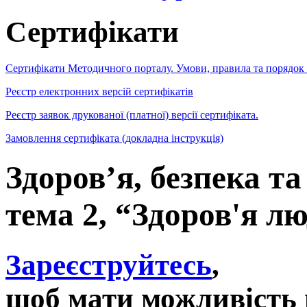
Сертифікати
Сертифікати Методичного порталу. Умови, правила та порядок
Реєстр електронних версій сертифікатів
Реєстр заявок друкованої (платної) версії сертифіката.
Замовлення сертифіката (докладна інструкція)
Здоров’я, безпека т
тема 2, “Здоров'я л
Зареєструйтесь
,
щоб мати можливість 