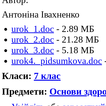
Антоніна Івахненко
urok_1.doc
- 2.89 MБ
urok_2.doc
- 21.28 MБ
urok_3.doc
- 5.18 MБ
urok4._pidsumkova.doc
Класи:
7 клас
Предмети:
Основи здоро