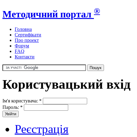
®
Методичний портал
Головна
Сертифікати
Про проект
Форум
FAQ
Контакти
Користувацький вхід
Ім'я користувача:
*
Пароль:
*
Реєстрація