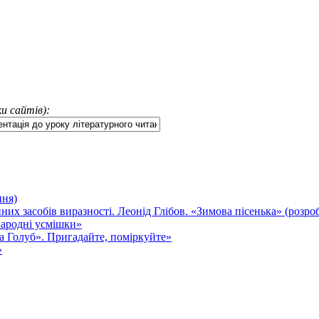
и сайтів):
ння)
них засобів виразності. Леонід Глібов. «Зимова пісенька» (розро
Народні усмішки»
та Голуб». Пригадайте, поміркуйте»
»