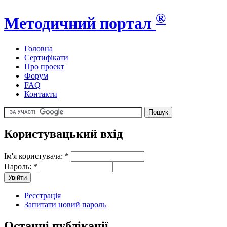
®
Методичний портал
Головна
Сертифікати
Про проект
Форум
FAQ
Контакти
Користувацький вхід
Ім'я користувача:
*
Пароль:
*
Реєстрація
Запитати новий пароль
Останні публікації