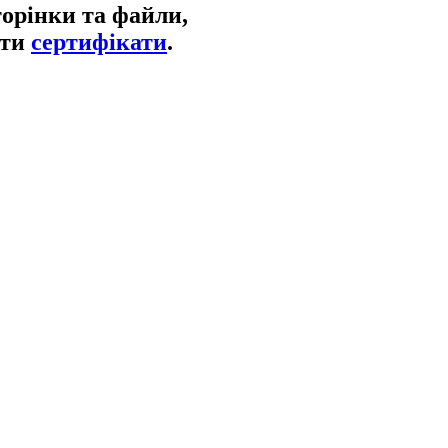
торінки та файли,
ати
сертифікати
.