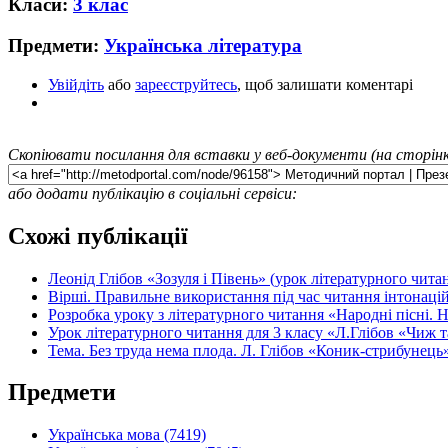
Класи:
3 клас
Предмети:
Українська література
Увійдіть
або
зареєструйтесь
, щоб залишати коментарі
Скопіювати посилання для вставки у веб-документи (на сторінк
або додати публікацію в соціальні сервіси:
Схожі публікації
Леонід Глібов «Зозуля і Півень» (урок літературного чита
Вірші. Правильне використання під час читання інтонацій
Розробка уроку з літературного читання «Народні пісні. 
Урок літературного читання для 3 класу «Л.Глібов «Чиж 
Тема. Без труда нема плода. Л. Глібов «Коник-стрибунець
Предмети
Українська мова (7419)