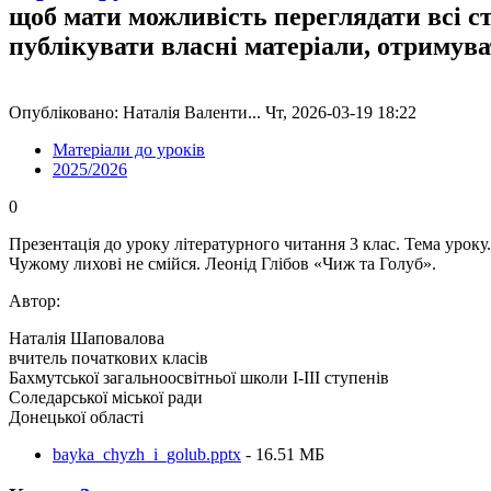
щоб мати можливість переглядати всі с
публікувати власні матеріали, отримув
Опубліковано: Наталія Валенти... Чт, 2026-03-19 18:22
Матеріали до уроків
2025/2026
0
Презентація до уроку літературного читання 3 клас. Тема уроку.
Чужому лихові не смійся. Леонід Глібов «Чиж та Голуб».
Автор:
Наталія Шаповалова
вчитель початкових класів
Бахмутської загальноосвітньої школи І-ІІІ ступенів
Соледарської міської ради
Донецької області
bayka_chyzh_i_golub.pptx
- 16.51 MБ