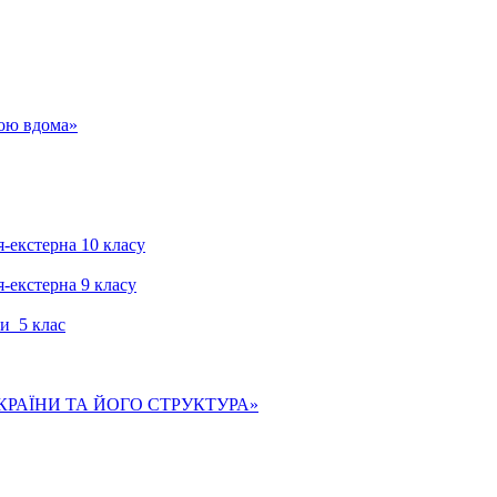
гою вдома»
я-екстерна 10 класу
я-екстерна 9 класу
и 5 клас
КРАЇНИ ТА ЙОГО СТРУКТУРА»