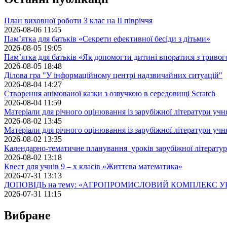
План виховної роботи 3 клас на II півріччя
2026-08-06 11:45
Пам’ятка для батьків «Секрети ефективної бесіди з дітьми»
2026-08-05 19:05
Пам’ятка для батьків «Як допомогти дитині впоратися з триво
2026-08-05 18:48
Ділова гра "У інформаційному центрі надзвичайних ситуацій"
2026-08-04 14:27
Створення анімованої казки з озвучкою в середовищі Scratch
2026-08-04 11:59
Матеріали для річного оцінювання із зарубіжної літератури учн
2026-08-02 13:45
Матеріали для річного оцінювання із зарубіжної літератури учн
2026-08-02 13:35
Календарно-тематичне планування уроків зарубіжної літератур
2026-08-02 13:18
Квест для учнів 9 – х класів «Життєва математика»
2026-07-31 13:13
ДОПОВІДЬ на тему: «АГРОПРОМИСЛОВИЙ КОМПЛЕКС У
2026-07-31 11:15
Вибране