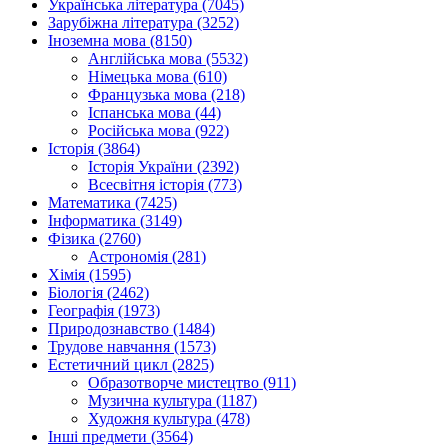
Українська література (7045)
Зарубіжна література (3252)
Іноземна мова (8150)
Англійська мова (5532)
Німецька мова (610)
Французька мова (218)
Іспанська мова (44)
Російська мова (922)
Історія (3864)
Історія України (2392)
Всесвітня історія (773)
Математика (7425)
Інформатика (3149)
Фізика (2760)
Астрономія (281)
Хімія (1595)
Біологія (2462)
Географія (1973)
Природознавство (1484)
Трудове навчання (1573)
Естетичний цикл (2825)
Образотворче мистецтво (911)
Музична культура (1187)
Художня культура (478)
Інші предмети (3564)