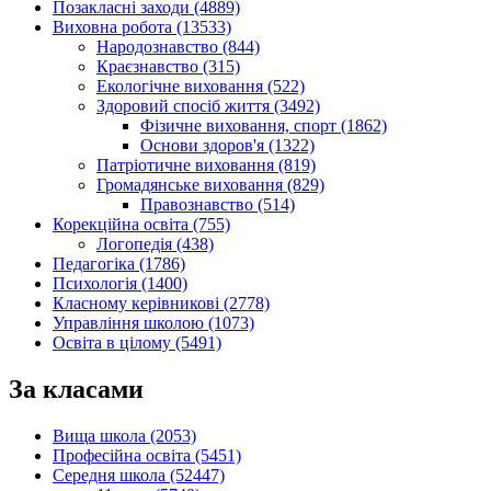
Позакласні заходи (4889)
Виховна робота (13533)
Народознавство (844)
Краєзнавство (315)
Екологічне виховання (522)
Здоровий спосіб життя (3492)
Фізичне виховання, спорт (1862)
Основи здоров'я (1322)
Патріотичне виховання (819)
Громадянське виховання (829)
Правознавство (514)
Корекційна освіта (755)
Логопедія (438)
Педагогіка (1786)
Психологія (1400)
Класному керівникові (2778)
Управління школою (1073)
Освіта в цілому (5491)
За класами
Вища школа (2053)
Професійна освіта (5451)
Середня школа (52447)