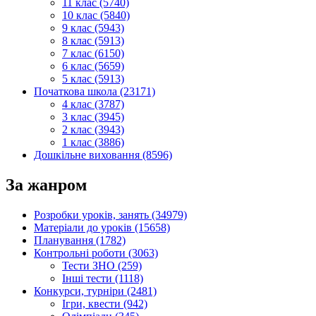
11 клас (5740)
10 клас (5840)
9 клас (5943)
8 клас (5913)
7 клас (6150)
6 клас (5659)
5 клас (5913)
Початкова школа (23171)
4 клас (3787)
3 клас (3945)
2 клас (3943)
1 клас (3886)
Дошкільне виховання (8596)
За жанром
Розробки уроків, занять (34979)
Матеріали до уроків (15658)
Планування (1782)
Контрольні роботи (3063)
Тести ЗНО (259)
Інші тести (1118)
Конкурси, турніри (2481)
Ігри, квести (942)