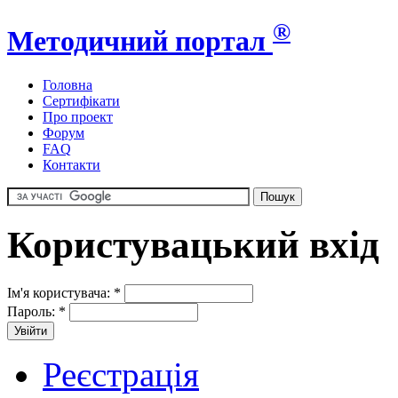
®
Методичний портал
Головна
Сертифікати
Про проект
Форум
FAQ
Контакти
Користувацький вхід
Ім'я користувача:
*
Пароль:
*
Реєстрація