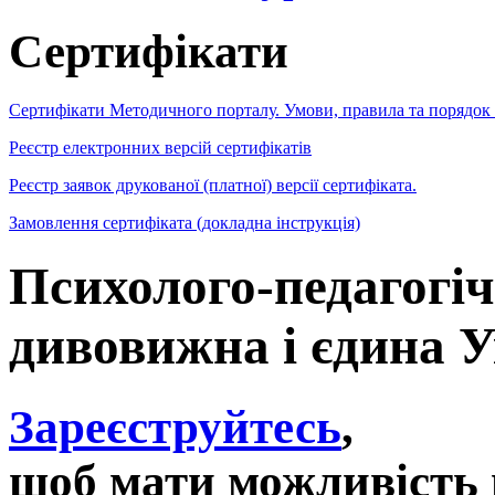
Сертифікати
Сертифікати Методичного порталу. Умови, правила та порядок
Реєстр електронних версій сертифікатів
Реєстр заявок друкованої (платної) версії сертифіката.
Замовлення сертифіката (докладна інструкція)
Психолого-педагогі
дивовижна і єдина 
Зареєструйтесь
,
щоб мати можливість 