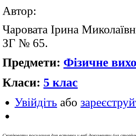
Автор:
Чаровата Ірина Миколаївн
ЗГ № 65.
Предмети:
Фізичне вихо
Класи:
5 клас
Увійдіть
або
зареєструй
Скопіювати посилання для вставки у веб-документи (на сторінк