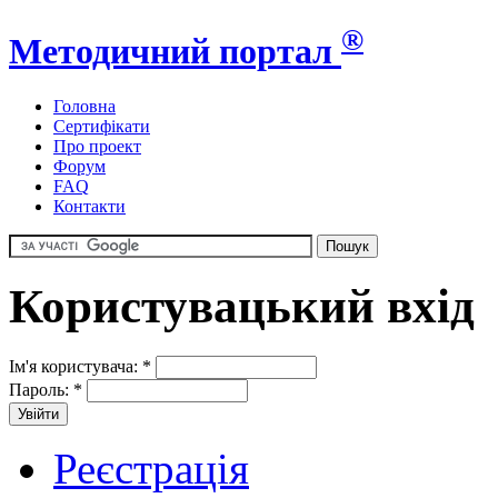
®
Методичний портал
Головна
Сертифікати
Про проект
Форум
FAQ
Контакти
Користувацький вхід
Ім'я користувача:
*
Пароль:
*
Реєстрація