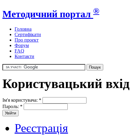
®
Методичний портал
Головна
Сертифікати
Про проект
Форум
FAQ
Контакти
Користувацький вхід
Ім'я користувача:
*
Пароль:
*
Реєстрація