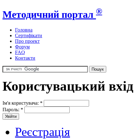
®
Методичний портал
Головна
Сертифікати
Про проект
Форум
FAQ
Контакти
Користувацький вхід
Ім'я користувача:
*
Пароль:
*
Реєстрація