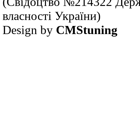
(Свідоцтво №214322 Держ
власності України)
Design by
CMStuning