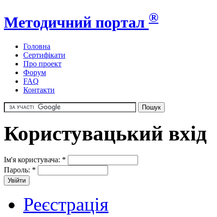
®
Методичний портал
Головна
Сертифікати
Про проект
Форум
FAQ
Контакти
Користувацький вхід
Ім'я користувача:
*
Пароль:
*
Реєстрація