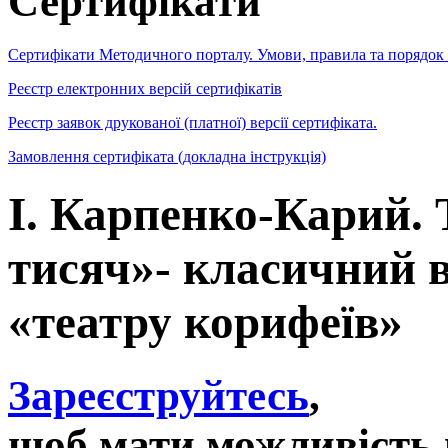
Сертифікати
Сертифікати Методичного порталу. Умови, правила та порядок
Реєстр електронних версій сертифікатів
Реєстр заявок друкованої (платної) версії сертифіката.
Замовлення сертифіката (докладна інструкція)
І. Карпенко-Карий. 
тисяч»- класичний в
«театру корифеїв»
Зареєструйтесь
,
щоб мати можливість 