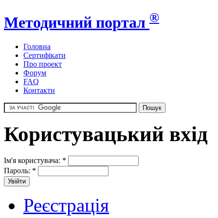
®
Методичний портал
Головна
Сертифікати
Про проект
Форум
FAQ
Контакти
Користувацький вхід
Ім'я користувача:
*
Пароль:
*
Реєстрація