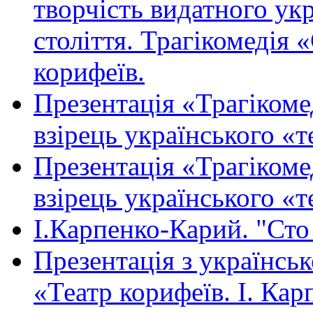
творчість видатного ук
століття. Трагікомедія «
корифеїв.
Презентація «Трагікоме
взірець українського «т
Презентація «Трагікоме
взірець українського «
І.Карпенко-Карий. "Сто
Презентація з українськ
«Театр корифеїв. І. Ка