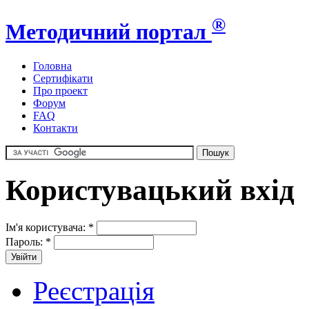
®
Методичний портал
Головна
Сертифікати
Про проект
Форум
FAQ
Контакти
Користувацький вхід
Ім'я користувача:
*
Пароль:
*
Реєстрація