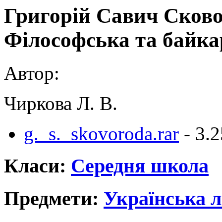
Григорій Савич Сков
Філософська та байк
Автор:
Чиркова Л. В.
g._s._skovoroda.rar
- 3.
Класи:
Середня школа
Предмети:
Українська л