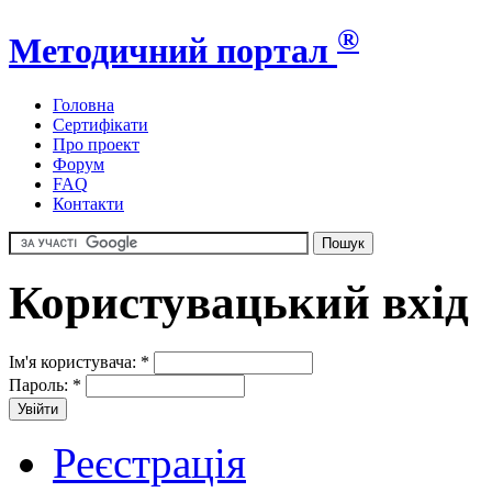
®
Методичний портал
Головна
Сертифікати
Про проект
Форум
FAQ
Контакти
Користувацький вхід
Ім'я користувача:
*
Пароль:
*
Реєстрація