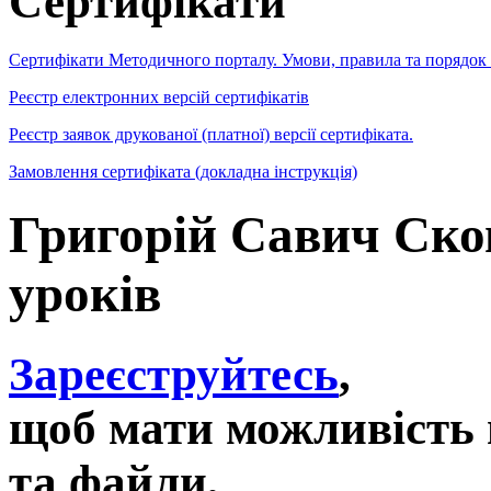
Сертифікати
Сертифікати Методичного порталу. Умови, правила та порядок
Реєстр електронних версій сертифікатів
Реєстр заявок друкованої (платної) версії сертифіката.
Замовлення сертифіката (докладна інструкція)
Григорій Савич Ско
уроків
Зареєструйтесь
,
щоб мати можливість 
та файли,