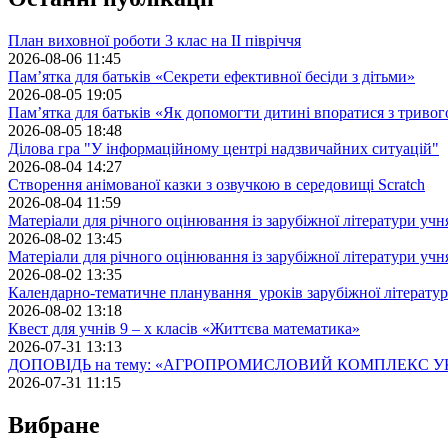
План виховної роботи 3 клас на II півріччя
2026-08-06 11:45
Пам’ятка для батьків «Секрети ефективної бесіди з дітьми»
2026-08-05 19:05
Пам’ятка для батьків «Як допомогти дитині впоратися з триво
2026-08-05 18:48
Ділова гра "У інформаційному центрі надзвичайних ситуацій"
2026-08-04 14:27
Створення анімованої казки з озвучкою в середовищі Scratch
2026-08-04 11:59
Матеріали для річного оцінювання із зарубіжної літератури учн
2026-08-02 13:45
Матеріали для річного оцінювання із зарубіжної літератури учн
2026-08-02 13:35
Календарно-тематичне планування уроків зарубіжної літератур
2026-08-02 13:18
Квест для учнів 9 – х класів «Життєва математика»
2026-07-31 13:13
ДОПОВІДЬ на тему: «АГРОПРОМИСЛОВИЙ КОМПЛЕКС У
2026-07-31 11:15
Вибране