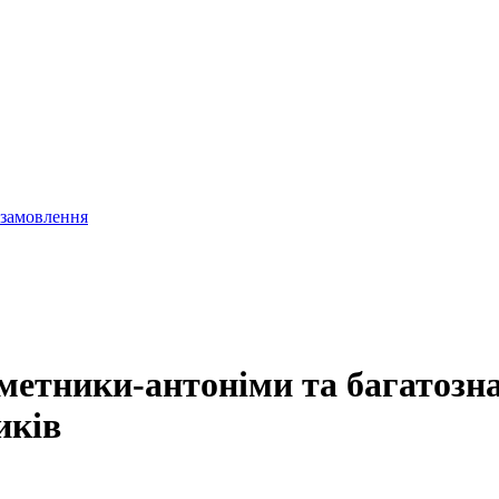
 замовлення
етники-антоніми та багатозн
иків