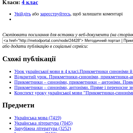
Класи:
4 клас
Увійдіть
або
зареєструйтесь
, щоб залишати коментарі
Скопіювати посилання для вставки у веб-документи (на сторінк
або додати публікацію в соціальні сервіси:
Схожі публікації
Урок української мови в 4 класі.Прикметники синоніми й
Відкритий урок. Прикметники-синоніми, прикметники-ант
Прикметники – синоніми, прикметники – антоніми. Прям
Прикметники – синоніми, антоніми. Пряме і переносне з
Конспект уроку української мови "Прикметники-синоніми
Предмети
Українська мова (7419)
Українська література (7045)
Зарубіжна література (3252)