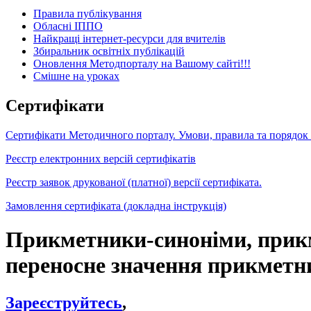
Правила публікування
Обласні ІППО
Найкращі інтернет-ресурси для вчителів
Збиральник освітніх публікацій
Оновлення Методпорталу на Вашому сайті!!!
Cмішне на уроках
Сертифікати
Сертифікати Методичного порталу. Умови, правила та порядок
Реєстр електронних версій сертифікатів
Реєстр заявок друкованої (платної) версії сертифіката.
Замовлення сертифіката (докладна інструкція)
Прикметники-синоніми, прикм
переносне значення прикметн
Зареєструйтесь
,