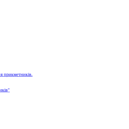
ня прикметників.
иків"