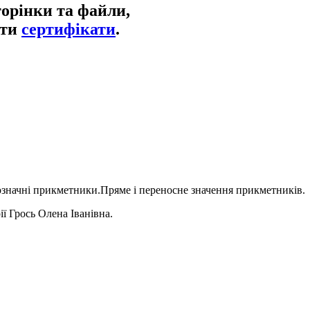
торінки та файли,
ати
сертифікати
.
значні прикметники.Пряме і переносне значення прикметників.
ї Грось Олена Іванівна.