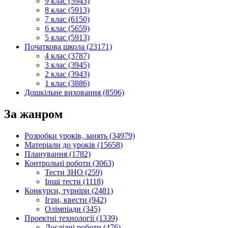
9 клас (5943)
8 клас (5913)
7 клас (6150)
6 клас (5659)
5 клас (5913)
Початкова школа (23171)
4 клас (3787)
3 клас (3945)
2 клас (3943)
1 клас (3886)
Дошкільне виховання (8596)
За жанром
Розробки уроків, занять (34979)
Матеріали до уроків (15658)
Планування (1782)
Контрольні роботи (3063)
Тести ЗНО (259)
Інші тести (1118)
Конкурси, турніри (2481)
Ігри, квести (942)
Олімпіади (345)
Проектні технології (1339)
Дослідні роботи (476)