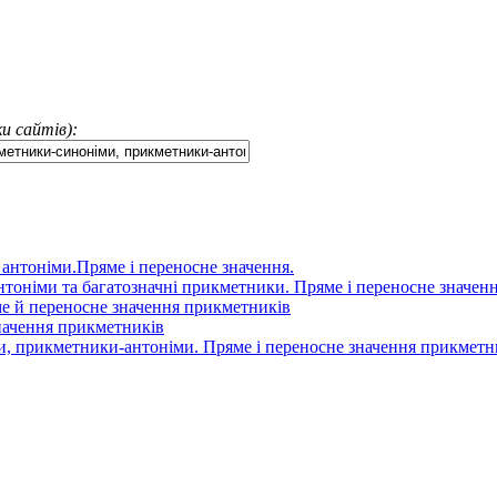
и сайтів):
 антоніми.Пряме і переносне значення.
оніми та багатозначні прикметники. Пряме і переносне значен
е й переносне значення прикметників
начення прикметників
, прикметники-антоніми. Пряме і переносне значення прикметн