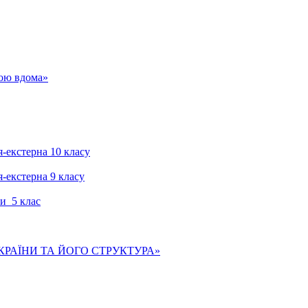
гою вдома»
я-екстерна 10 класу
я-екстерна 9 класу
и 5 клас
КРАЇНИ ТА ЙОГО СТРУКТУРА»