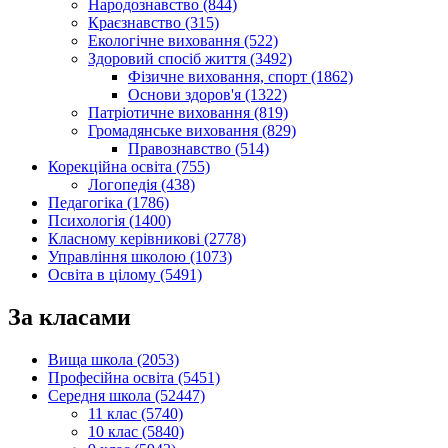
Народознавство (844)
Краєзнавство (315)
Екологічне виховання (522)
Здоровий спосіб життя (3492)
Фізичне виховання, спорт (1862)
Основи здоров'я (1322)
Патріотичне виховання (819)
Громадянське виховання (829)
Правознавство (514)
Корекційна освіта (755)
Логопедія (438)
Педагогіка (1786)
Психологія (1400)
Класному керівникові (2778)
Управління школою (1073)
Освіта в цілому (5491)
За класами
Вища школа (2053)
Професійна освіта (5451)
Середня школа (52447)
11 клас (5740)
10 клас (5840)