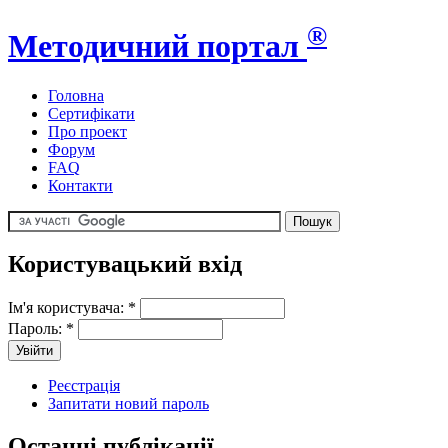
®
Методичний портал
Головна
Сертифікати
Про проект
Форум
FAQ
Контакти
Користувацький вхід
Ім'я користувача:
*
Пароль:
*
Реєстрація
Запитати новий пароль
Останні публікації