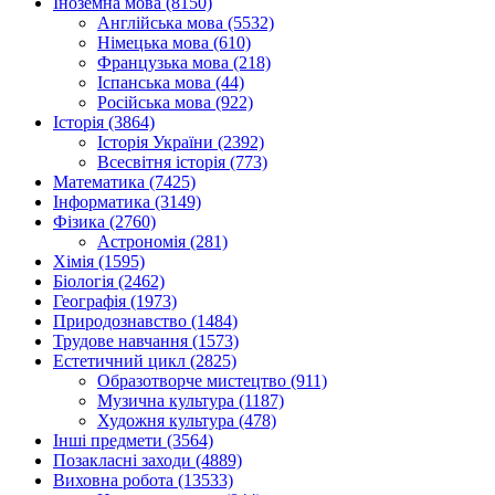
Іноземна мова (8150)
Англійська мова (5532)
Німецька мова (610)
Французька мова (218)
Іспанська мова (44)
Російська мова (922)
Історія (3864)
Історія України (2392)
Всесвітня історія (773)
Математика (7425)
Інформатика (3149)
Фізика (2760)
Астрономія (281)
Хімія (1595)
Біологія (2462)
Географія (1973)
Природознавство (1484)
Трудове навчання (1573)
Естетичний цикл (2825)
Образотворче мистецтво (911)
Музична культура (1187)
Художня культура (478)
Інші предмети (3564)
Позакласні заходи (4889)
Виховна робота (13533)