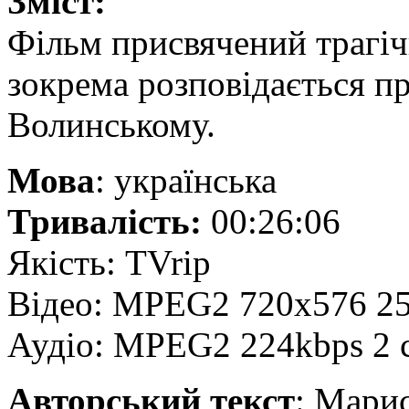
Зміст:
Фільм присвячений трагічн
зокрема розповідається про
Волинському.
Мова
: українська
Тривалість:
00:26:06
Якість: TVrip
Відео: MPEG2 720х576 25
Аудіо: MPEG2 224kbps 2 
Авторський текст
: Мари