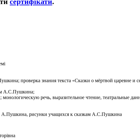
ати
сертифікати
.
емі
Пушкина; проверка знания текста «Сказки о мёртвой царевне и 
ам А.С.Пушкина;
а; монологическую речь, выразительное чтение, театральные дан
й А.Пушкина, рисунки учащихся к сказкам А.С.Пушкина
торівна