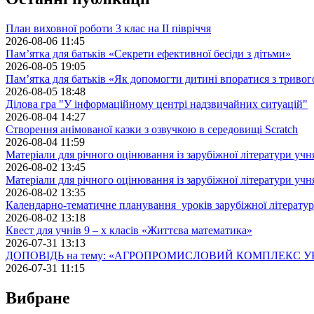
План виховної роботи 3 клас на II півріччя
2026-08-06 11:45
Пам’ятка для батьків «Секрети ефективної бесіди з дітьми»
2026-08-05 19:05
Пам’ятка для батьків «Як допомогти дитині впоратися з триво
2026-08-05 18:48
Ділова гра "У інформаційному центрі надзвичайних ситуацій"
2026-08-04 14:27
Створення анімованої казки з озвучкою в середовищі Scratch
2026-08-04 11:59
Матеріали для річного оцінювання із зарубіжної літератури учн
2026-08-02 13:45
Матеріали для річного оцінювання із зарубіжної літератури учн
2026-08-02 13:35
Календарно-тематичне планування уроків зарубіжної літератур
2026-08-02 13:18
Квест для учнів 9 – х класів «Життєва математика»
2026-07-31 13:13
ДОПОВІДЬ на тему: «АГРОПРОМИСЛОВИЙ КОМПЛЕКС У
2026-07-31 11:15
Вибране