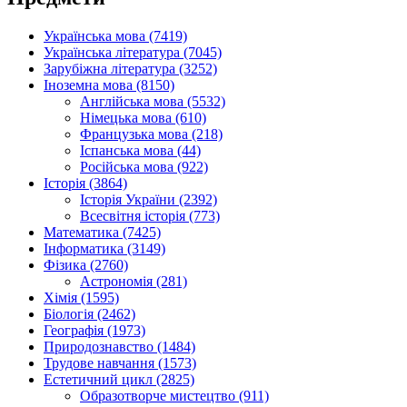
Українська мова (7419)
Українська література (7045)
Зарубіжна література (3252)
Іноземна мова (8150)
Англійська мова (5532)
Німецька мова (610)
Французька мова (218)
Іспанська мова (44)
Російська мова (922)
Історія (3864)
Історія України (2392)
Всесвітня історія (773)
Математика (7425)
Інформатика (3149)
Фізика (2760)
Астрономія (281)
Хімія (1595)
Біологія (2462)
Географія (1973)
Природознавство (1484)
Трудове навчання (1573)
Естетичний цикл (2825)
Образотворче мистецтво (911)