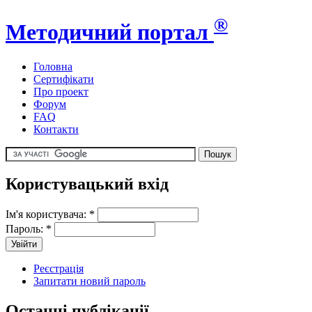
®
Методичний портал
Головна
Сертифікати
Про проект
Форум
FAQ
Контакти
Користувацький вхід
Ім'я користувача:
*
Пароль:
*
Реєстрація
Запитати новий пароль
Останні публікації