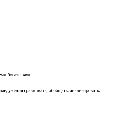
семи богатырях»
ные; умения сравнивать, обобщать, анализировать.