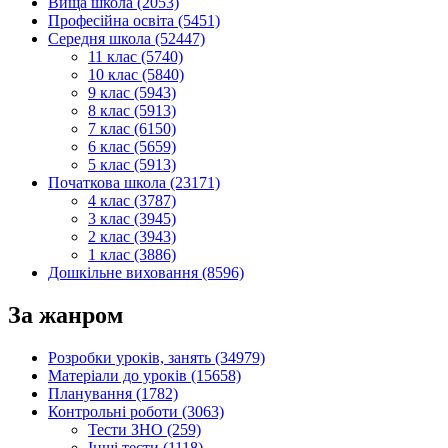
Вища школа (2053)
Професійна освіта (5451)
Середня школа (52447)
11 клас (5740)
10 клас (5840)
9 клас (5943)
8 клас (5913)
7 клас (6150)
6 клас (5659)
5 клас (5913)
Початкова школа (23171)
4 клас (3787)
3 клас (3945)
2 клас (3943)
1 клас (3886)
Дошкільне виховання (8596)
За жанром
Розробки уроків, занять (34979)
Матеріали до уроків (15658)
Планування (1782)
Контрольні роботи (3063)
Тести ЗНО (259)
Інші тести (1118)