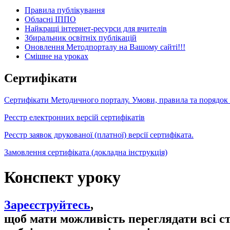
Правила публікування
Обласні ІППО
Найкращі інтернет-ресурси для вчителів
Збиральник освітніх публікацій
Оновлення Методпорталу на Вашому сайті!!!
Cмішне на уроках
Сертифікати
Сертифікати Методичного порталу. Умови, правила та порядок
Реєстр електронних версій сертифікатів
Реєстр заявок друкованої (платної) версії сертифіката.
Замовлення сертифіката (докладна інструкція)
Конспект уроку
Зареєструйтесь
,
щоб мати можливість переглядати всі с