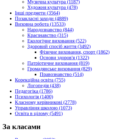
Музична культура (1187)
Художня культура (478)
Інші предмети (3564)
Позакласні заходи (4889)
Виховна робота (13533)
Народознавство (844)
Краєзнавство (315)
Екологічне виховання (522)
Здоровий спосіб життя (3492)
Фізичне виховання, спорт (1862)
Основи здоров'я (1322)
Патріотичне виховання (819)
Громадянське виховання (829)
Правознавство (514)
Корекційна освіта (755)
Логопедія (438)
Педагогіка (1786)
Психологія (1400)
Класному керівникові (2778)
Управління школою (1073)
Освіта в цілому (5491)
За класами