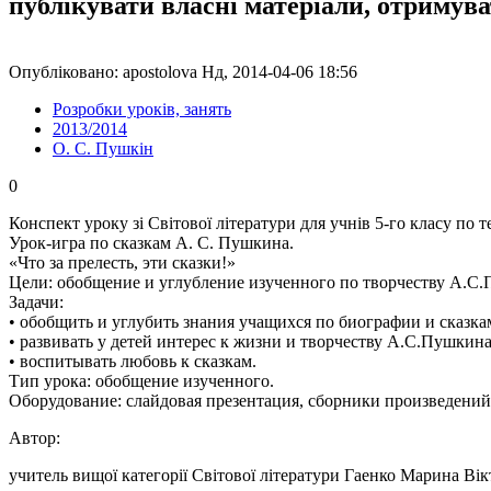
публікувати власні матеріали, отримув
Опубліковано: apostolova Нд, 2014-04-06 18:56
Розробки уроків, занять
2013/2014
О. С. Пушкін
0
Конспект уроку зі Світової літератури для учнів 5-го класу по т
Урок-игра по сказкам А. С. Пушкина.
«Что за прелесть, эти сказки!»
Цели: обобщение и углубление изученного по творчеству А.С.
Задачи:
• обобщить и углубить знания учащихся по биографии и сказк
• развивать у детей интерес к жизни и творчеству А.С.Пушкин
• воспитывать любовь к сказкам.
Тип урока: обобщение изученного.
Оборудование: слайдовая презентация, сборники произведени
Автор:
учитель вищої категорії Світової літератури Гаенко Марина Вік