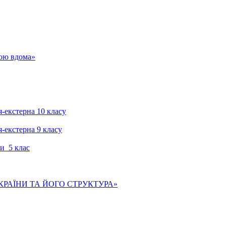
гою вдома»
я-екстерна 10 класу
я-екстерна 9 класу
и 5 клас
КРАЇНИ ТА ЙОГО СТРУКТУРА»