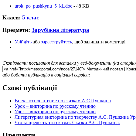
urok_po_pushkynu_5_kl..doc
- 48 KB
Класи:
5 клас
Предмети:
Зарубіжна література
Увійдіть
або
зареєструйтесь
, щоб залишати коментарі
Скопіювати посилання для вставки у веб-документи (на сторінк
або додати публікацію в соціальні сервіси:
Схожі публікації
Внеклассное чтение по сказкам А.С.Пушкина
Урок – викторина по русскому чтению
Урок – викторина по русскому чтению
Литературная викторина по творчеству А.С. Пушкина Уро
Что за прелесть эти сказки. Сказки А.С. Пушкина.
Предмети