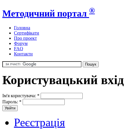
®
Методичний портал
Головна
Сертифікати
Про проект
Форум
FAQ
Контакти
Користувацький вхід
Ім'я користувача:
*
Пароль:
*
Реєстрація