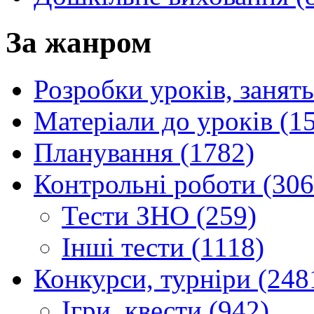
За жанром
Розробки уроків, занять
Матеріали до уроків (1
Планування (1782)
Контрольні роботи (306
Тести ЗНО (259)
Інші тести (1118)
Конкурси, турніри (248
Ігри, квести (942)