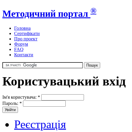
®
Методичний портал
Головна
Сертифікати
Про проект
Форум
FAQ
Контакти
Користувацький вхід
Ім'я користувача:
*
Пароль:
*
Реєстрація