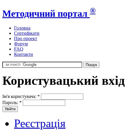
®
Методичний портал
Головна
Сертифікати
Про проект
Форум
FAQ
Контакти
Користувацький вхід
Ім'я користувача:
*
Пароль:
*
Реєстрація