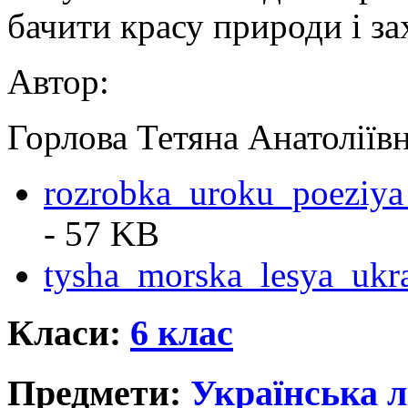
бачити красу природи і з
Автор:
Горлова Тетяна Анатоліїв
rozrobka_uroku_poeziya
- 57 KB
tysha_morska_lesya_ukra
Класи:
6 клас
Предмети:
Українська л