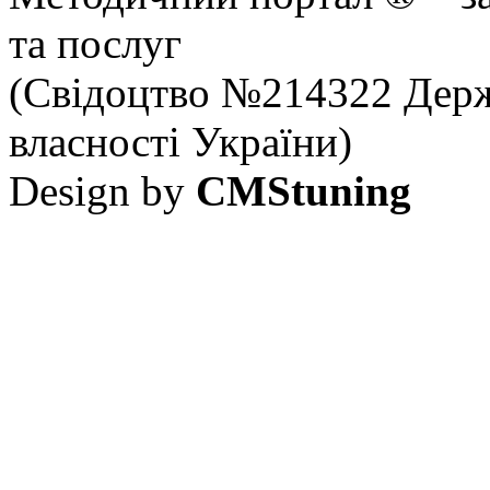
та послуг
(Свідоцтво №214322 Держ
власності України)
Design by
CMStuning