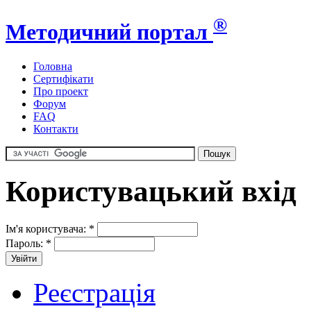
®
Методичний портал
Головна
Сертифікати
Про проект
Форум
FAQ
Контакти
Користувацький вхід
Ім'я користувача:
*
Пароль:
*
Реєстрація