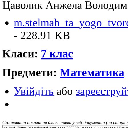
Цаволик Анжела Володим
m.stelmah_ta_yogo_tvor
- 228.91 KB
Класи:
7 клас
Предмети:
Математика
Увійдіть
або
зареєструй
Скопіювати посилання для вставки у веб-документи (на сторінк