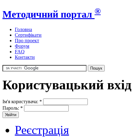
®
Методичний портал
Головна
Сертифікати
Про проект
Форум
FAQ
Контакти
Користувацький вхід
Ім'я користувача:
*
Пароль:
*
Реєстрація