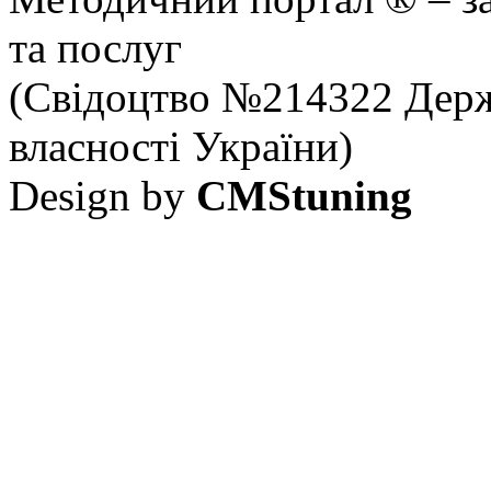
та послуг
(Свідоцтво №214322 Держ
власності України)
Design by
CMStuning